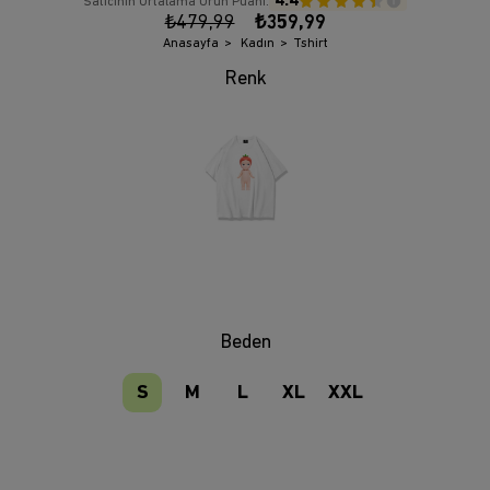
4.4
Satıcının Ortalama Ürün Puanı:
₺479,99
₺359,99
Anasayfa
Kadın
Tshirt
Beden
S
M
L
XL
XXL