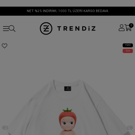
NET %25 İNDİRİM!, 1000 TL ÜZERİ KARGO BEDAVA
0
YENI
ÜRÜN
25