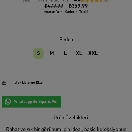
4.4
Satıcının Ortalama Ürün Puanı:
₺479,99
₺359,99
Anasayfa
Kadın
Tshirt
Beden
S
M
L
XL
XXL
İstek Listeme Ekle
Whatsapp ile Sipariş Ver
Ürün Özellikleri
Rahat ve şık bir görünüm için ideal, basic koleksiyonun