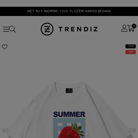
NET %25 İNDİRİM!, 1000 TL ÜZERİ KARGO BEDAVA
0
YENI
ÜRÜN
25