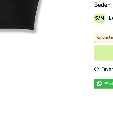
Beden
S/M
L
Kullanıcıla
Favor
Whats