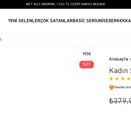
NET %25 İNDİRİM!, 1000 TL ÜZERİ KARGO BEDAVA
YENİ GELENLER
ÇOK SATANLAR
BASİC SERİ
UNİSEX
ERKEK
KA
YENI
Anasayfa
ÜRÜN
25
Kadın 
Sevilen ür
₺379,