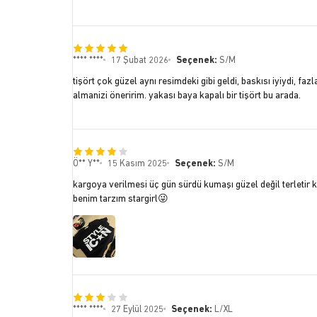
**** ****
17 Şubat 2026
Seçenek:
S/M
tişört çok güzel aynı resimdeki gibi geldi, baskısı iyiydi, f
almanizi öneririm. yakası baya kapalı bir tişört bu arada.
Ö** Y**
15 Kasım 2025
Seçenek:
S/M
kargoya verilmesi üç gün sürdü kumaşı güzel değil terleti
benim tarzım stargirl😜
**** ****
27 Eylül 2025
Seçenek:
L/XL