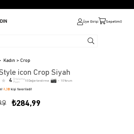
DIN
Üye Girişi
Sepetim
0
Kadın
Crop
Style icon Crop Siyah
4
Ortalama
10
Değerlendirme
•
10
Yorum
Puan
ün!
2,3B
kişi favoriledi!
99
₺284,99