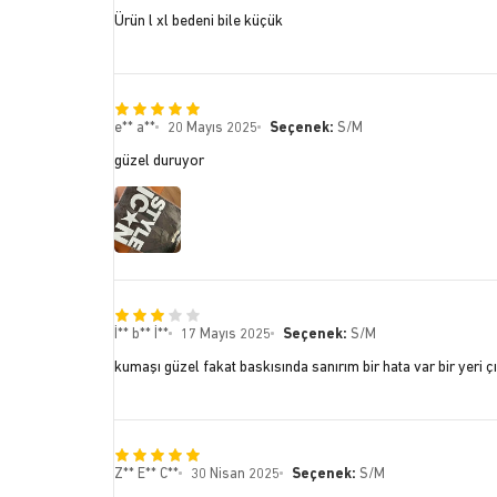
Ürün l xl bedeni bile küçük
e** a**
20 Mayıs 2025
Seçenek:
S/M
güzel duruyor
İ** b** İ**
17 Mayıs 2025
Seçenek:
S/M
kumaşı güzel fakat baskısında sanırım bir hata var bir yeri 
Z** E** C**
30 Nisan 2025
Seçenek:
S/M