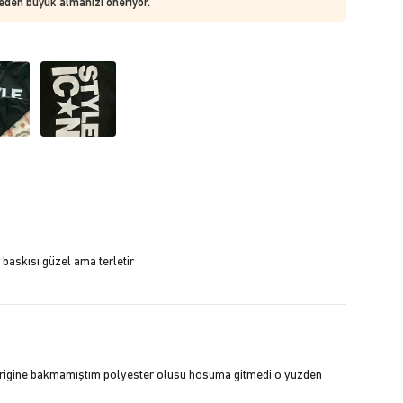
beden büyük almanızı öneriyor.
baskısı güzel ama terletir
cerigine bakmamıştım polyester olusu hosuma gitmedi o yuzden