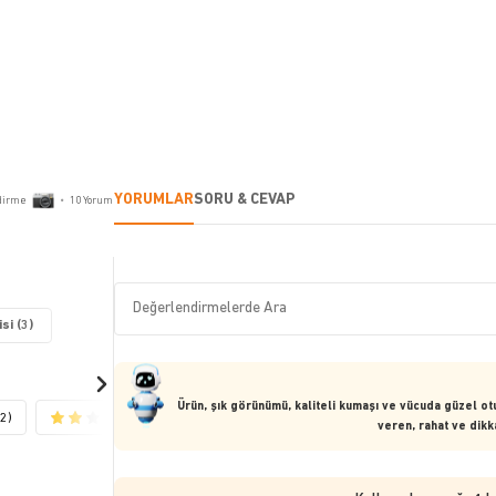
YORUMLAR
SORU & CEVAP
dirme
•
10
Yorum
si (3)
Ürün, şık görünümü, kaliteli kumaşı ve vücuda güzel o
(2)
(1)
veren, rahat ve dikka