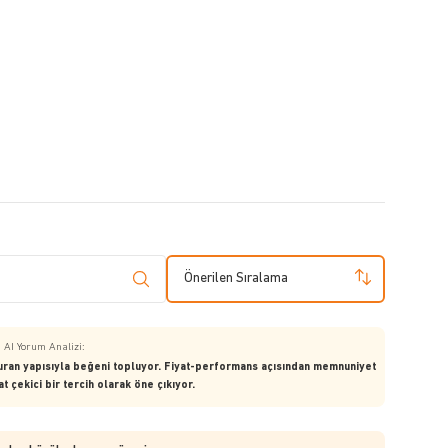
Önerilen Sıralama
AI Yorum Analizi:
turan yapısıyla beğeni topluyor. Fiyat-performans açısından memnuniyet
t çekici bir tercih olarak öne çıkıyor.