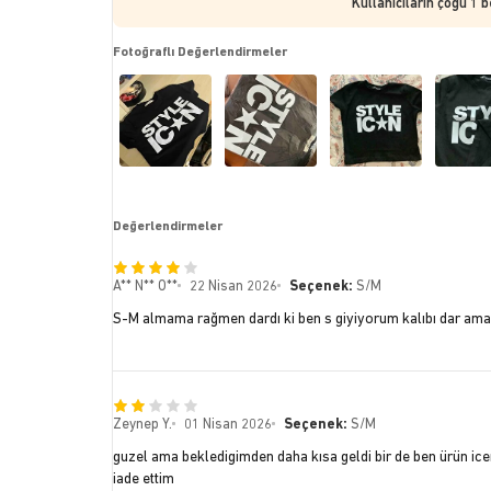
Kullanıcıların çoğu 1 
Fotoğraflı Değerlendirmeler
Değerlendirmeler
A** N** O**
22 Nisan 2026
Seçenek:
S/M
S-M almama rağmen dardı ki ben s giyiyorum kalıbı dar ama 
Zeynep Y.
01 Nisan 2026
Seçenek:
S/M
guzel ama bekledigimden daha kısa geldi bir de ben ürün i
iade ettim