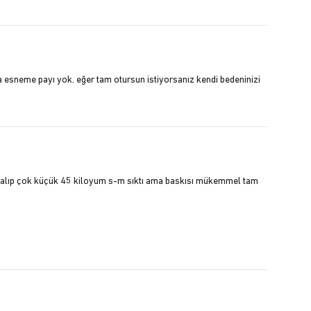
azla esneme payı yok. eğer tam otursun istiyorsanız kendi bedeninizi
r kalıp çok küçük 45 kiloyum s-m sıktı ama baskısı mükemmel tam