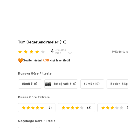
Tüm Değerlendirmeler (
10
)
4
Ortalama
10
Değerlen
Puan
Sevilen ürün!
2,3B
kişi favoriledi!
Konuya Göre Filtrele
tümü (10)
fotoğraflı (10)
tümü (10)
Beden Bilgi
Puana Göre Filtrele
(4)
(3)
Seçeneğe Göre Filtrele