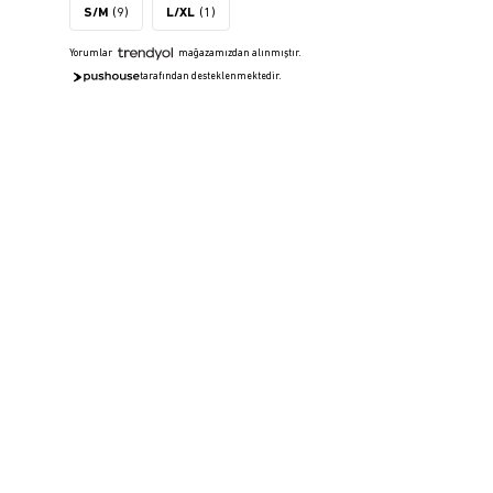
S/M
(9)
L/XL
(1)
Yorumlar
mağazamızdan alınmıştır.
tarafından desteklenmektedir.