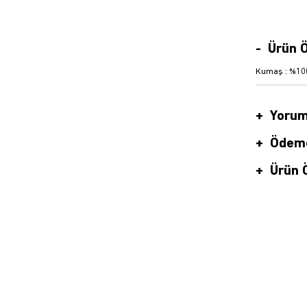
Ürün Ö
Kumaş : %100
Yorum
Ödeme
Ürün Ö