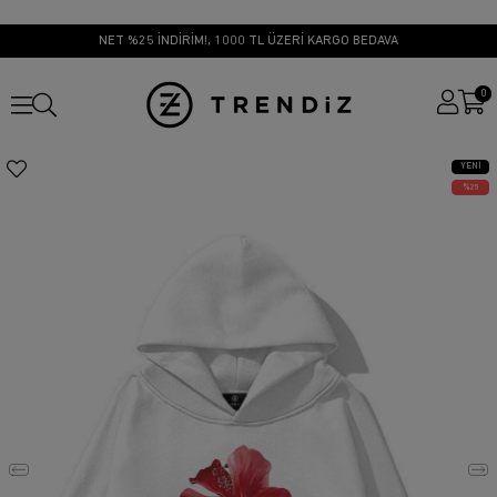
NET %25 İNDİRİM!, 1000 TL ÜZERİ KARGO BEDAVA
0
YENI
ÜRÜN
25