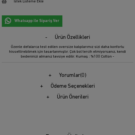
İstek Listeme Ekle
Whatsapp ile Sipariş Ver
Ürün Özellikleri
Özenle defalarca test edilen oversize kalıplarımız sizi daha konforlu
hissettirebilmek için tasarlanmıştır. Çok bol tercih etmiyorsanız, kendi
bedeninizi almanız tavsiye edilir. Kumaş : %100 Cotton -
Yorumlar
(0)
Ödeme Seçenekleri
Ürün Önerileri