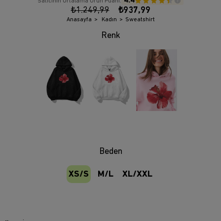
4.4
Satıcının Ortalama Ürün Puanı:
₺1.249,99
₺937,99
Anasayfa
Kadın
Sweatshirt
Beden
XS/S
M/L
XL/XXL