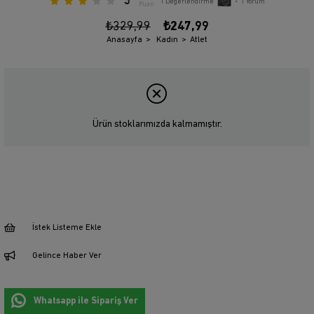
3
1
Değerlendirme
•
1
Yorum
Puan
₺329,99
₺247,99
Anasayfa
Kadın
Atlet
Ürün stoklarımızda kalmamıştır.
İstek Listeme Ekle
Gelince Haber Ver
Whatsapp ile Sipariş Ver