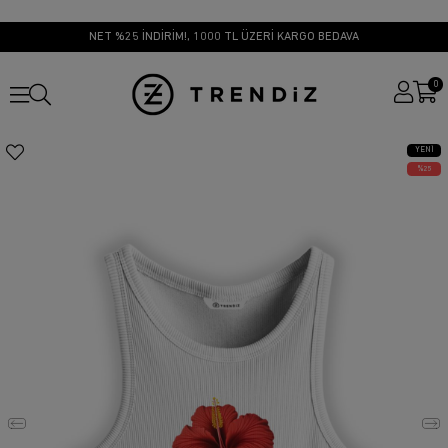
NET %25 İNDİRİM!, 1000 TL ÜZERİ KARGO BEDAVA
0
YENI
ÜRÜN
25