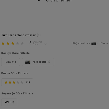
Ürün Önerileri
Tüm Değerlendirmeler (
1
)
3
Ortalama
1
Değerlendirme
•
1
Yorum
Puan
Konuya Göre Filtrele
tümü (1)
fotoğraflı (1)
Puana Göre Filtrele
(1)
Seçeneğe Göre Filtrele
M/L
(1)