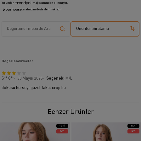
Yorumlar
mağazamızdan alınmıştır.
tarafından desteklenmektedir.
Önerilen Sıralama
Değerlendirmeler
S** G**
30 Mayıs 2025
Seçenek:
M/L
dokusu herşeyi güzel fakat crop bu
Benzer Ürünler
YENI
YENI
ÜRÜN
ÜRÜN
%25
%25