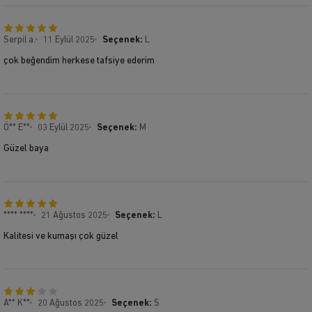
Serpil a.
11 Eylül 2025
Seçenek:
L
çok beğendim herkese tafsiye ederim
Ö** E**
03 Eylül 2025
Seçenek:
M
Güzel baya
**** ****
21 Ağustos 2025
Seçenek:
L
Kalitesi ve kumaşı çok güzel
A** K**
20 Ağustos 2025
Seçenek:
S