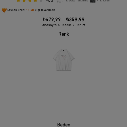
4.3
37
Değerlendirme
•
37
Yorum
Puan
Sevilen ürün!
11,4B
kişi favoriledi!
₺479,99
₺359,99
Anasayfa
Kadın
Tshirt
Beden