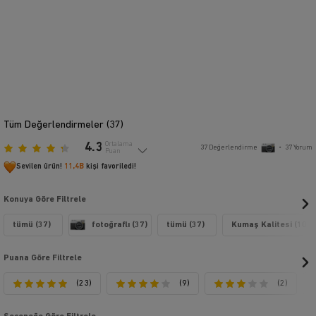
Tüm Değerlendirmeler (
37
)
4.3
Ortalama
37
Değerlendirme
•
37
Yorum
Puan
Sevilen ürün!
11,4B
kişi favoriledi!
Konuya Göre Filtrele
tümü (37)
fotoğraflı (37)
tümü (37)
Kumaş Kalitesi (10)
Puana Göre Filtrele
(23)
(9)
(2)