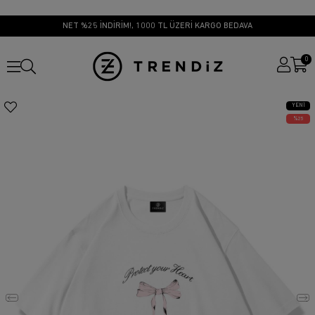
NET %25 İNDİRİM!, 1000 TL ÜZERİ KARGO BEDAVA
0
YENI
ÜRÜN
25