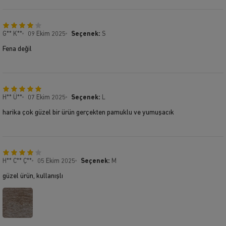
G** K**
09 Ekim 2025
Seçenek:
S
Fena değil
H** Ü**
07 Ekim 2025
Seçenek:
L
harika çok güzel bir ürün gerçekten pamuklu ve yumuşacık
H** C** Ç**
05 Ekim 2025
Seçenek:
M
güzel ürün, kullanışlı