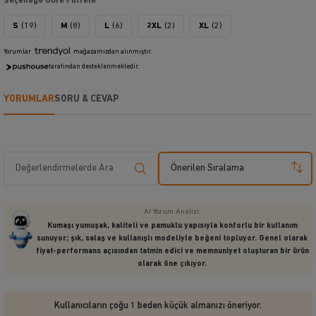
Seçeneğe Göre Filtrele
S
(19)
M
(8)
L
(6)
2XL
(2)
XL
(2)
Yorumlar
mağazamızdan alınmıştır.
tarafından desteklenmektedir.
YORUMLAR
SORU & CEVAP
Önerilen Sıralama
AI Yorum Analizi:
Kumaşı yumuşak, kaliteli ve pamuklu yapısıyla konforlu bir kullanım
sunuyor; şık, salaş ve kullanışlı modeliyle beğeni topluyor. Genel olarak
fiyat-performans açısından tatmin edici ve memnuniyet oluşturan bir ürün
olarak öne çıkıyor.
Kullanıcıların çoğu 1 beden küçük almanızı öneriyor.