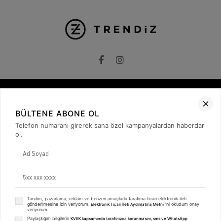
Kurumsal
BÜLTENE ABONE OL
Telefon numaranı girerek sana özel kampanyalardan haberdar
Hakkımızda
İletişim
ol.
Gizlilik ve Güvenlik
KVKK
ETK Bilgilendirme Metni
Müşteri İlişkileri
Üyelik
Müşteri Destek
Tanıtım, pazarlama, reklam ve benzeri amaçlarla tarafıma ticari elektronik ileti
Kargo & Teslimat
gönderilmesine izin veriyorum.
'ni okudum onay
Elektronik Ticari İleti Aydınlatma Metni
veriyorum.
Sipariş İşlemleri
Whatsapp Müşteri Destek
Paylaştığım bilgilerin
KVKK kapsamında tarafınızca korunmasını, sms ve WhatsApp