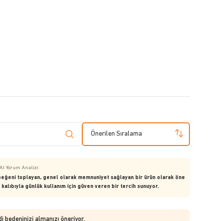
Önerilen Sıralama
AI Yorum Analizi:
beğeni toplayan, genel olarak memnuniyet sağlayan bir ürün olarak öne
kalıbıyla günlük kullanım için güven veren bir tercih sunuyor.
di bedeninizi almanızı öneriyor.