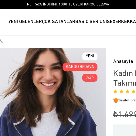
NET %25 İNDİRİM!, 1000 TL ÜZERİ KARGO BEDAVA
YENİ GELENLER
ÇOK SATANLAR
BASİC SERİ
UNİSEX
ERKEK
KA
YENI
Anasayfa
ÜRÜN
KARGO BEDAVA
Kadın
25
Takımı
Sevilen ür
₺1.69