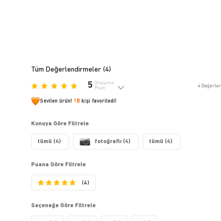
Tüm Değerlendirmeler (
4
)
5
Ortalama
4
Değerle
Puan
Sevilen ürün!
1B
kişi favoriledi!
Konuya Göre Filtrele
tümü (4)
fotoğraflı (4)
tümü (4)
Puana Göre Filtrele
(4)
Seçeneğe Göre Filtrele