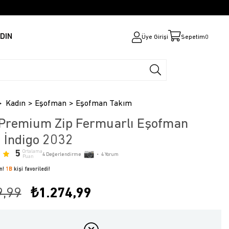
DIN
Üye Girişi
Sepetim
0
Kadın
Eşofman
Eşofman Takım
 Premium Zip Fermuarlı Eşofman
 İndigo 2032
5
Ortalama
4
Değerlendirme
•
4
Yorum
Puan
ün!
1B
kişi favoriledi!
9,99
₺1.274,99