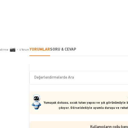
YORUMLAR
SORU & CEVAP
ndirme
•
4
Yorum
Yumuşak dokusu, sıcak tutan yapısı ve şık görünümüyle 
çıkıyor. Görseldekiyle uyumlu duruşu ve rahat 
Kullanıcıların çoğu ken