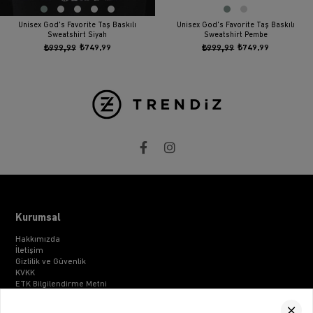
Unisex God's Favorite Taş Baskılı
Unisex God's Favorite Taş Baskılı
Sweatshirt Siyah
Sweatshirt Pembe
₺999,99
₺749,99
₺999,99
₺749,99
Kurumsal
Hakkımızda
İletişim
Gizlilik ve Güvenlik
KVKK
ETK Bilgilendirme Metni
Müşteri İlişkileri