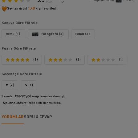
3.3
3
Değerlendirme
•
3
Yorum
Puan
Sevilen ürün!
1,4B
kişi favoriledi!
Konuya Göre Filtrele
tümü (3)
fotoğraflı (3)
tümü (3)
Puana Göre Filtrele
(1)
(1)
(1)
Seçeneğe Göre Filtrele
M
(2)
S
(1)
Yorumlar
mağazamızdan alınmıştır.
tarafından desteklenmektedir.
YORUMLAR
SORU & CEVAP