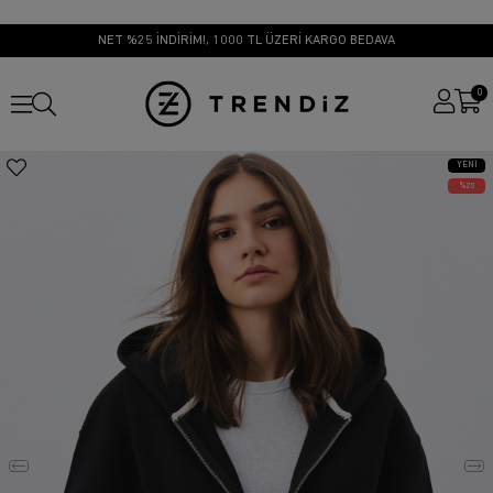
NET %25 İNDİRİM!, 1000 TL ÜZERİ KARGO BEDAVA
0
YENI
ÜRÜN
25