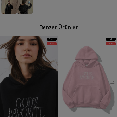
Benzer Ürünler
YENI
YENI
ÜRÜN
ÜRÜN
%25
%25