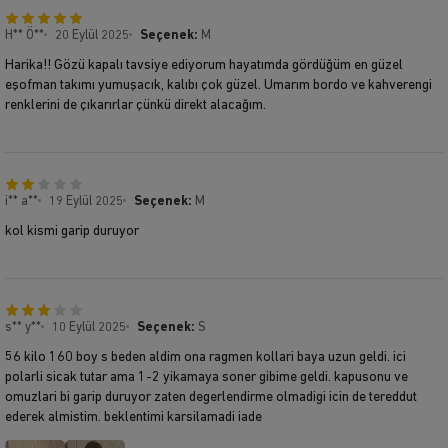
H** Ö**
20 Eylül 2025
Seçenek:
M
Harika!! Gözü kapalı tavsiye ediyorum hayatımda gördüğüm en güzel
eşofman takımı yumuşacık, kalıbı çok güzel. Umarım bordo ve kahverengi
renklerini de çıkarırlar çünkü direkt alacağım.
i** a**
19 Eylül 2025
Seçenek:
M
kol kismi garip duruyor
s** y**
10 Eylül 2025
Seçenek:
S
56 kilo 160 boy s beden aldim ona ragmen kollari baya uzun geldi. ici
polarli sicak tutar ama 1-2 yikamaya soner gibime geldi. kapusonu ve
omuzlari bi garip duruyor zaten degerlendirme olmadigi icin de tereddut
ederek almistim. beklentimi karsilamadi iade