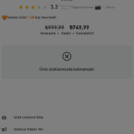
3.3
Ortalama
3
Değerlendirme
•
3
Yorum
Puan
Sevilen ürün!
1,4B
kişi favoriledi!
₺999,99
₺749,99
Anasayfa
Kadın
Sweatshirt
Ürün stoklarımızda kalmamıştır.
İstek Listeme Ekle
Gelince Haber Ver