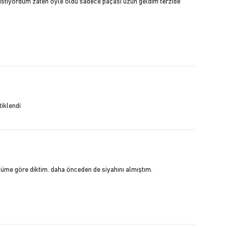
istiyordum zaten oyle oldu sadece paçası uzun geldim terzide
tiklendi
cüme göre diktim. daha önceden de siyahını almıştım.