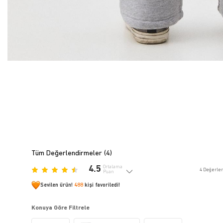
Tüm Değerlendirmeler (
4
)
4.5
Ortalama
4
Değerle
Puan
Sevilen ürün!
488
kişi favoriledi!
Konuya Göre Filtrele