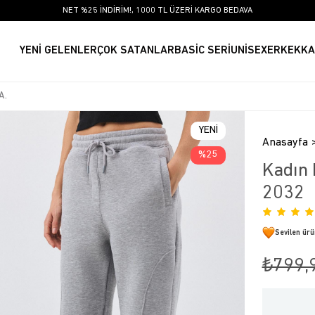
NET %25 İNDİRİM!, 1000 TL ÜZERİ KARGO BEDAVA
YENİ GELENLER
ÇOK SATANLAR
BASİC SERİ
UNİSEX
ERKEK
KA
YENI
Anasayfa
ÜRÜN
25
Kadın 
2032
Sevilen ür
₺799,