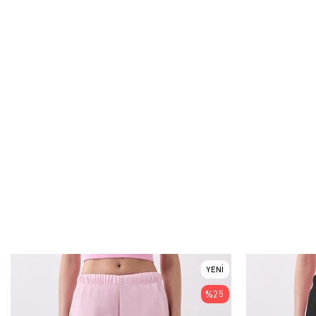
YENI
ÜRÜN
%25