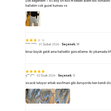
çok begendim 1.60 boy 48 kilo M beden aldım bol olmasını 
halletim cok guzel kuması vs
**** ****
01 Şubat 2026
Seçenek:
M
biraz büyük geldi ama halledilir güncelleme :iki yıkamada tif
ş** t**
02 Ocak 2026
Seçenek:
S
sicacık tutuyor erkek esofmani gibi duruyordu ben kendi öl