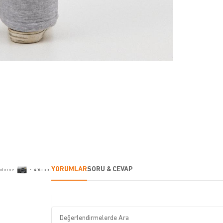
YORUMLAR
SORU & CEVAP
ndirme
•
4
Yorum