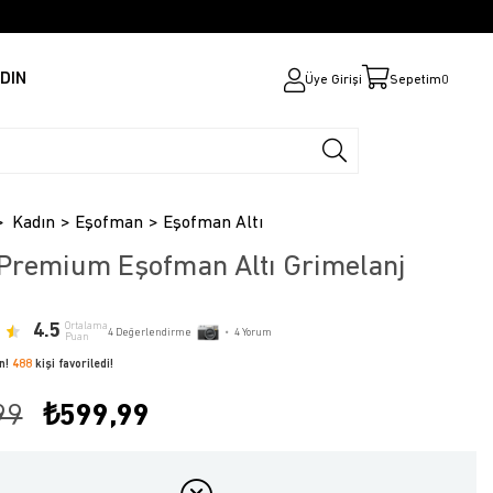
DIN
Üye Girişi
Sepetim
0
Kadın
Eşofman
Eşofman Altı
Premium Eşofman Altı Grimelanj
4.5
Ortalama
4
Değerlendirme
•
4
Yorum
Puan
ün!
488
kişi favoriledi!
99
₺599,99