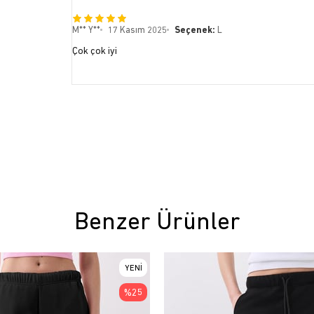
M** Y**
17 Kasım 2025
Seçenek:
L
Çok çok iyi
Benzer Ürünler
YENI
ÜRÜN
%25