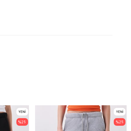
YENI
YENI
ÜRÜN
ÜRÜN
%25
%25