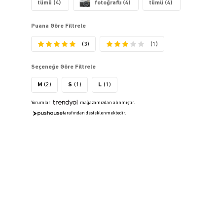
tümü (4)
fotoğraflı (4)
tümü (4)
Puana Göre Filtrele
(3)
(1)
Seçeneğe Göre Filtrele
M
(2)
S
(1)
L
(1)
Yorumlar
mağazamızdan alınmıştır.
tarafından desteklenmektedir.