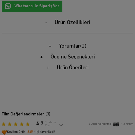
Whatsapp ile Sipariş Ver
Ürün Özellikleri
Yorumlar
(0)
Ödeme Seçenekleri
Ürün Önerileri
Tüm Değerlendirmeler (
3
)
4.7
Ortalama
3
Değerlendirme
•
3
Yorum
Puan
Sevilen ürün!
325
kişi favoriledi!