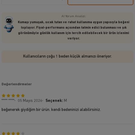
AI Yorum Analizi:
Kumaşı yumuşak, sıcak tutan ve rahat kullanıma uygun yapısıyla beğeni
topluyor. Fiyat-performans açısından tatmin edici bulunması ve şık
görünümüyle günlük kullanım için tercih edilebilecek bir ürün izlenimi
veriyor.
Kullanıcıların çoğu 1 beden küçük almanızı öneriyor.
Değerlendirmeler
**** ****
05 Mayıs 2026
Seçenek:
M
beğenerek giydiğim bir ürün. kendi bedeninizi alabilirsiniz.