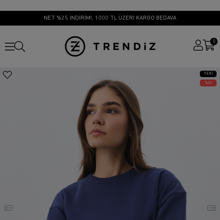
NET %25 İNDİRİM!, 1000 TL ÜZERİ KARGO BEDAVA
0
YENI
ÜRÜN
25