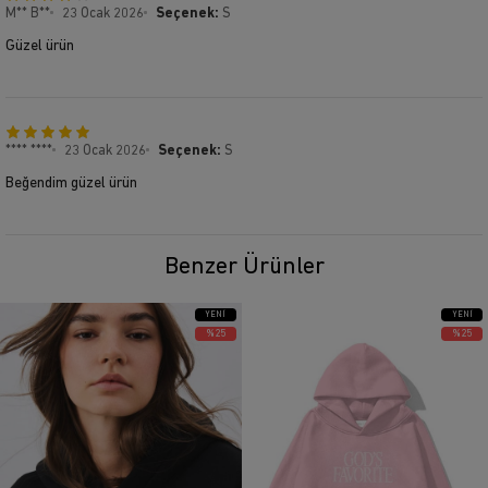
M** B**
23 Ocak 2026
Seçenek:
S
Güzel ürün
**** ****
23 Ocak 2026
Seçenek:
S
Beğendim güzel ürün
Benzer Ürünler
YENI
YENI
ÜRÜN
ÜRÜN
%25
%25