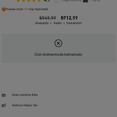
4.7
3
Değerlendirme
•
3
Yorum
Puan
Sevilen ürün!
325
kişi favoriledi!
₺949,99
₺712,99
Anasayfa
Kadın
Sweatshirt
Ürün stoklarımızda kalmamıştır.
İstek Listeme Ekle
Gelince Haber Ver