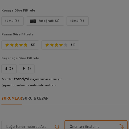
Konuya Göre Filtrele
tümü (3)
fotoğraflı (3)
tümü (3)
Puana Göre Filtrele
(2)
(1)
Seçeneğe Göre Filtrele
S
(2)
M
(1)
Yorumlar
mağazamızdan alınmıştır.
tarafından desteklenmektedir.
YORUMLAR
SORU & CEVAP
Önerilen Sıralama