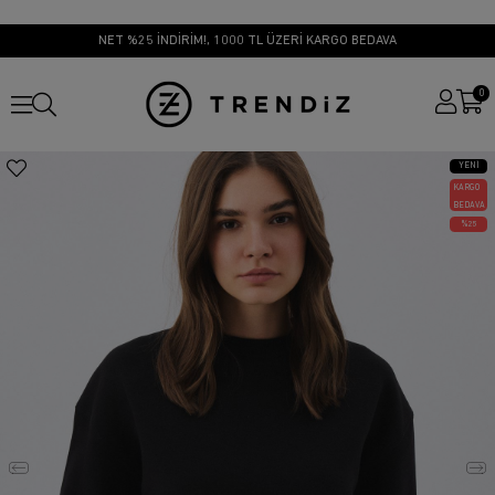
NET %25 İNDİRİM!, 1000 TL ÜZERİ KARGO BEDAVA
0
YENI
ÜRÜN
KARGO
BEDAVA
25