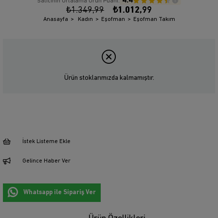
4.4
Satıcının Ortalama Ürün Puanı:
₺1.349,99
₺1.012,99
Anasayfa
Kadın
Eşofman
Eşofman Takım
Ürün stoklarımızda kalmamıştır.
İstek Listeme Ekle
Gelince Haber Ver
Whatsapp ile Sipariş Ver