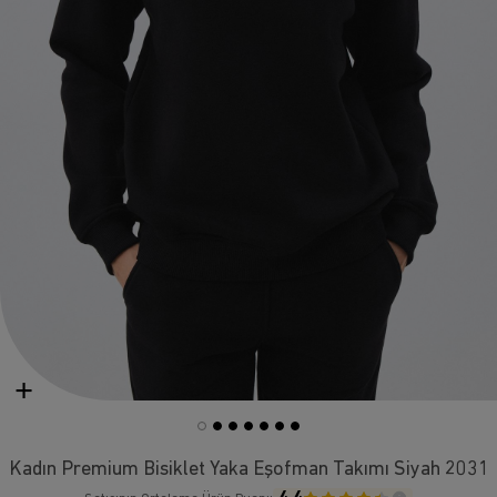
Kadın Premium Bisiklet Yaka Eşofman Takımı Siyah 2031