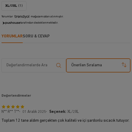
XL/2XL
(1)
Yorumlar
mağazamızdan alınmıştır.
tarafından desteklenmektedir.
YORUMLAR
SORU & CEVAP
Önerilen Sıralama
Değerlendirmeler
N** R** T**
01 Aralık 2025
Seçenek:
XL/2XL
Toplam 12 tane aldım gerçekten çok kaliteli ve içi şardonlu sıcacık tutuyor.