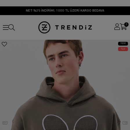
NET %25 İNDİRİM!, 1000 TL ÜZERİ KARGO BEDAVA
0
YENI
ÜRÜN
25