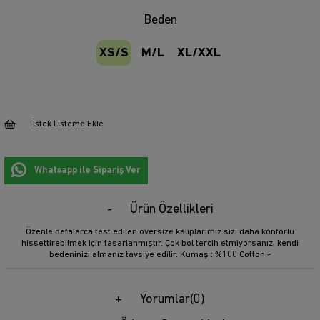
Beden
XS/S
M/L
XL/XXL
İstek Listeme Ekle
Whatsapp ile Sipariş Ver
Ürün Özellikleri
Özenle defalarca test edilen oversize kalıplarımız sizi daha konforlu
hissettirebilmek için tasarlanmıştır. Çok bol tercih etmiyorsanız, kendi
bedeninizi almanız tavsiye edilir. Kumaş : %100 Cotton -
Yorumlar
(0)