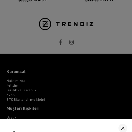
₺999,99
₺749,99
₺999,99
₺749,99
Kurumsal
Hakkımızda
İletişim
Gizlilik ve Güvenlik
KVKK
ETK Bilgilendirme Metni
Müşteri İlişkileri
Üyelik
Müşteri Destek
Kargo & Teslimat