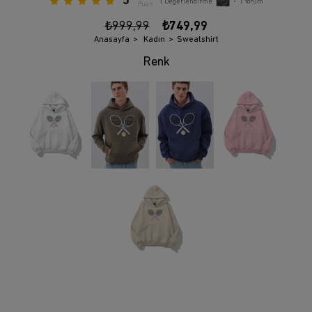
5
1
Değerlendirme
•
1
Yorum
Puan
₺999,99
₺749,99
Anasayfa
Kadın
Sweatshirt