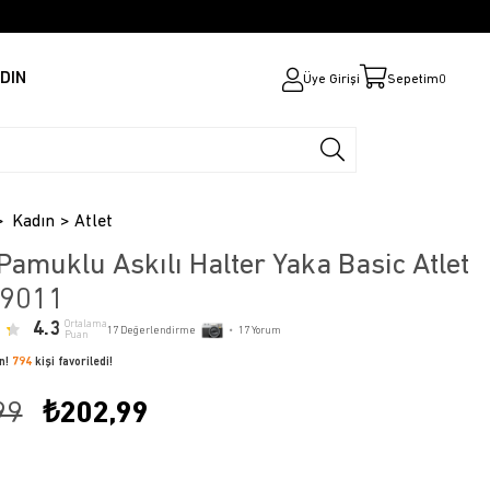
DIN
Üye Girişi
Sepetim
0
Kadın
Atlet
Pamuklu Askılı Halter Yaka Basic Atlet
 9011
4.3
Ortalama
17
Değerlendirme
•
17
Yorum
Puan
ün!
794
kişi favoriledi!
99
₺202,99