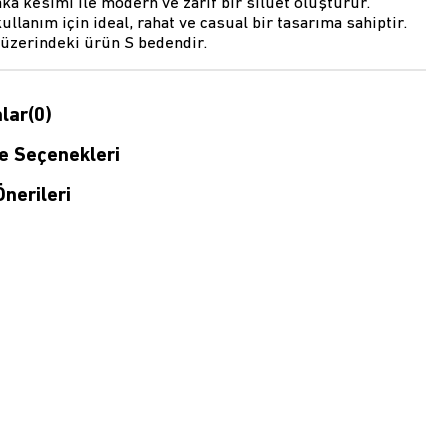
ka kesimi ile modern ve zarif bir siluet oluşturur.
ullanım için ideal, rahat ve casual bir tasarıma sahiptir.
 üzerindeki ürün S bedendir.
lar
(0)
 Seçenekleri
nerileri