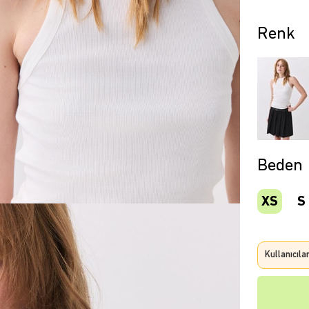
Beden
XS
S
Kullanıcıla