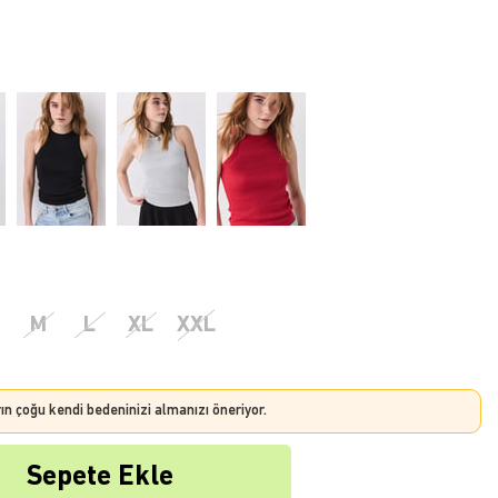
M
L
XL
XXL
rın çoğu kendi bedeninizi almanızı öneriyor.