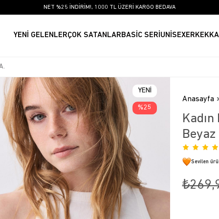
NET %25 İNDİRİM!, 1000 TL ÜZERİ KARGO BEDAVA
YENİ GELENLER
ÇOK SATANLAR
BASİC SERİ
UNİSEX
ERKEK
KA
YENI
Anasayfa
ÜRÜN
25
Kadın 
Beyaz
Sevilen ür
₺269,