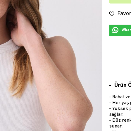
Favor
Whats
Ürün Ö
- Rahat ve
- Her yaş
- Yüksek p
sağlar.
- Düz renk
sunar.