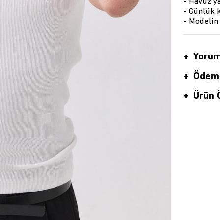
- Havuz ya
- Günlük k
- Modelin
Yorum
Ödeme
Ürün Ö