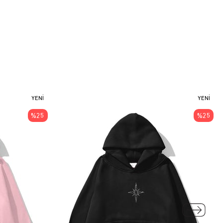
YENI
YENI
ÜRÜN
ÜRÜN
%25
%25