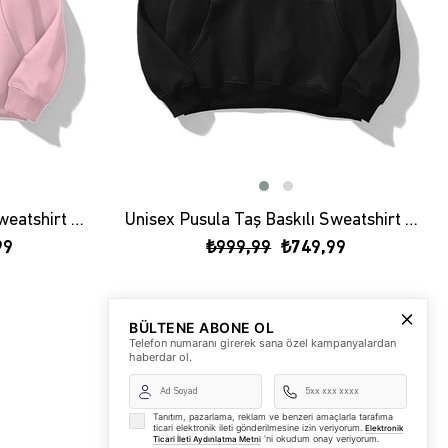
Unisex Pusula Taş Baskılı Sweatshirt Pembe
Unisex Pusula Taş Baskılı Sweatshirt Siyah
99
₺999,99
₺749,99
BÜLTENE ABONE OL
Telefon numaranı girerek sana özel kampanyalardan
haberdar ol.
Tanıtım, pazarlama, reklam ve benzeri amaçlarla tarafıma
ticari elektronik ileti gönderilmesine izin veriyorum.
Elektronik
'ni okudum onay veriyorum.
Ticari İleti Aydınlatma Metni