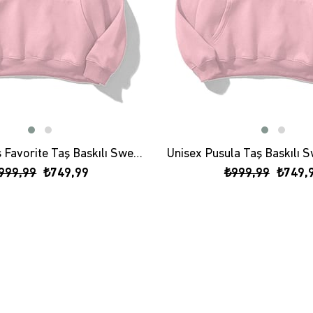
Unisex God's Favorite Taş Baskılı Sweatshirt Pembe
999,99
₺749,99
₺999,99
₺749,