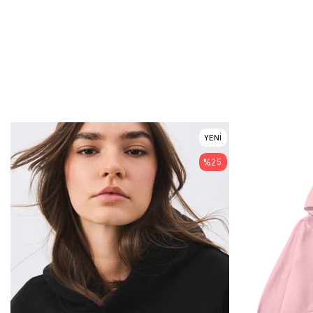
YENI
ÜRÜN
%25