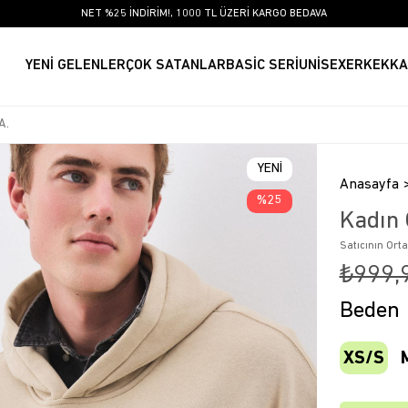
NET %25 İNDİRİM!, 1000 TL ÜZERİ KARGO BEDAVA
YENİ GELENLER
ÇOK SATANLAR
BASİC SERİ
UNİSEX
ERKEK
KA
YENI
Anasayfa
ÜRÜN
25
Kadın 
Satıcının Ort
₺999,
Beden
XS/S