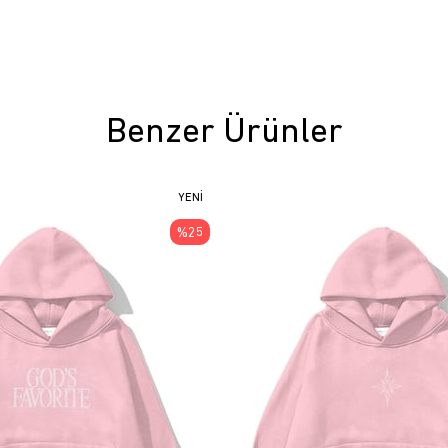
Benzer Ürünler
YENI
ÜRÜN
%25