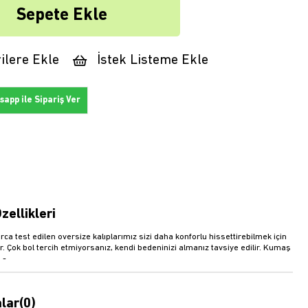
ilere Ekle
İstek Listeme Ekle
app ile Sipariş Ver
zellikleri
rca test edilen oversize kalıplarımız sizi daha konforlu hissettirebilmek için
r. Çok bol tercih etmiyorsanız, kendi bedeninizi almanız tavsiye edilir. Kumaş
 -
lar
(0)