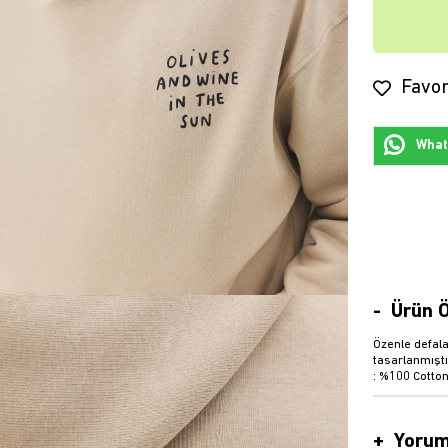
Favor
Whats
Ürün Ö
Özenle defala
tasarlanmıştı
: %100 Cotton
Yorum