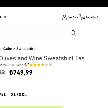
DIN
Üye Girişi
Sepetim
0
Kadın
Sweatshirt
Olives and Wine Sweatshirt Taş
4.4
alama Ürün Puanı:
99
₺749,99
M/L
XL/XXL