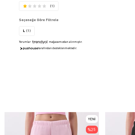
(1)
Seçeneğe Göre Filtrele
L
(1)
Yorumlar
mağazamızdan alınmıştır.
tarafından desteklenmektedir.
YENI
ÜRÜN
%25