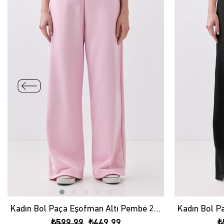
Kadın Bol Paça Eşofman Altı Pembe 2013
₺599,99
₺449,99
₺