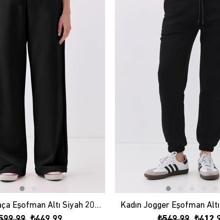
Kadın Bol Paça Eşofman Altı Siyah 2013
Kadın Jogger Eşofman Altı
599,99
₺449,99
₺549,99
₺412,