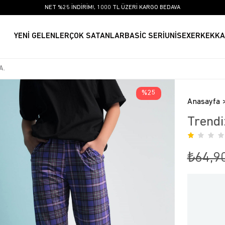
NET %25 İNDİRİM!, 1000 TL ÜZERİ KARGO BEDAVA
YENİ GELENLER
ÇOK SATANLAR
BASİC SERİ
UNİSEX
ERKEK
KA
25
Anasayfa
Trendi
₺64,9