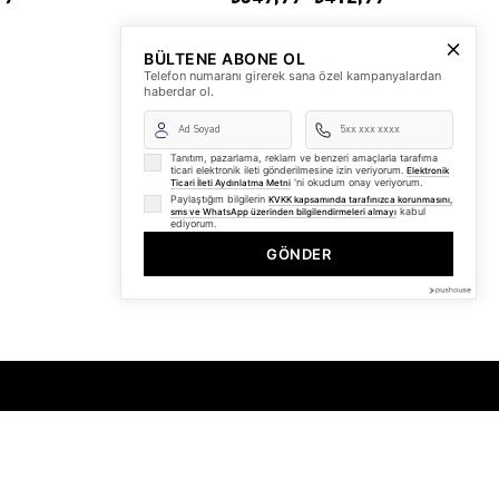
BÜLTENE ABONE OL
Telefon numaranı girerek sana özel kampanyalardan
haberdar ol.
Tanıtım, pazarlama, reklam ve benzeri amaçlarla tarafıma
ticari elektronik ileti gönderilmesine izin veriyorum.
Elektronik
'ni okudum onay veriyorum.
Ticari İleti Aydınlatma Metni
Paylaştığım bilgilerin
KVKK kapsamında tarafınızca korunmasını,
kabul
sms ve WhatsApp üzerinden bilgilendirmeleri almayı
ediyorum.
GÖNDER
BİZDEN HABERLER
Bültenimize Üye Olun ! Tüm İndirim ve Fırsatlardan İlk
Sizin Haberiniz Olsun !