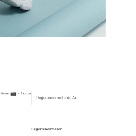
ndirme
•
1
Yorum
Değerlendirmeler