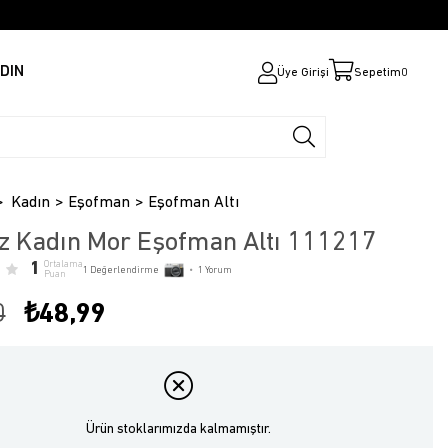
DIN
Üye Girişi
Sepetim
0
Kadın
Eşofman
Eşofman Altı
z Kadın Mor Eşofman Altı 111217
1
Ortalama
1
Değerlendirme
•
1
Yorum
Puan
0
₺48,99
Ürün stoklarımızda kalmamıştır.