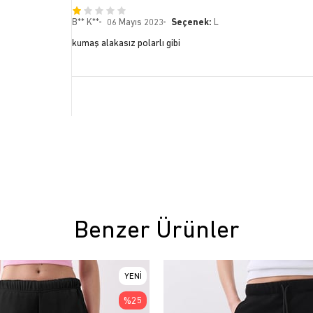
B** K**
06 Mayıs 2023
Seçenek:
L
kumaş alakasız polarlı gibi
Benzer Ürünler
YENI
ÜRÜN
%25