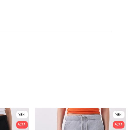
YENI
YENI
ÜRÜN
ÜRÜN
%25
%25