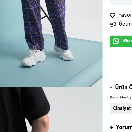
Favor
Gelin
Whats
Ürün Ö
Kadın Mor Eş
Cinsiyet
Yorum