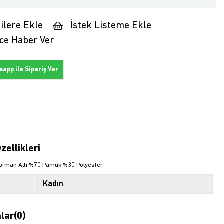
ilere Ekle
İstek Listeme Ekle
ce Haber Ver
app ile Sipariş Ver
zellikleri
ofman Altı %70 Pamuk %30 Polyester
Kadın
lar
(0)