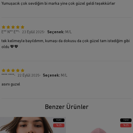
Yumuşacık çok sevdiğim bi marka yine çok güzel geldi teşekkürler
E** N** E**
23 Eylül 2025
Seçenek:
M/L
tek kelimeyle bayıldımm, kumaşı da dokusu da çok güzel tam istediğim gibi
oldu 💖💖
**** ****
22 Eylül 2025
Seçenek:
M/L
asırıı guzel
Benzer Ürünler
YENI
YENI
ÜRÜN
ÜRÜN
%25
%25