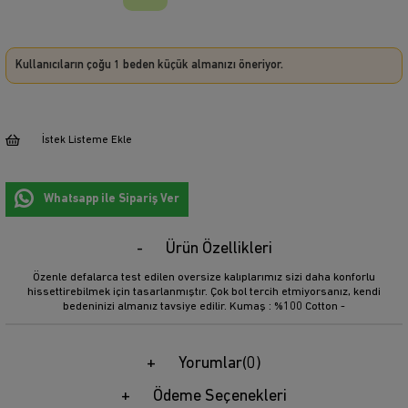
Kullanıcıların çoğu 1 beden küçük almanızı öneriyor.
İstek Listeme Ekle
Whatsapp ile Sipariş Ver
Ürün Özellikleri
Özenle defalarca test edilen oversize kalıplarımız sizi daha konforlu
hissettirebilmek için tasarlanmıştır. Çok bol tercih etmiyorsanız, kendi
bedeninizi almanız tavsiye edilir. Kumaş : %100 Cotton -
Yorumlar
(0)
Ödeme Seçenekleri