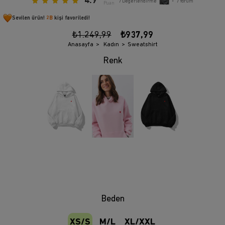
4.9
7
Değerlendirme
•
7
Yorum
Puan
Sevilen ürün!
2B
kişi favoriledi!
₺1.249,99
₺937,99
Anasayfa
Kadın
Sweatshirt
Beden
XS/S
M/L
XL/XXL