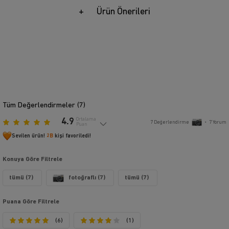
Ürün Önerileri
Tüm Değerlendirmeler (
7
)
4.9
Ortalama
7
Değerlendirme
•
7
Yorum
Puan
Sevilen ürün!
2B
kişi favoriledi!
Konuya Göre Filtrele
tümü (7)
fotoğraflı (7)
tümü (7)
Puana Göre Filtrele
(6)
(1)