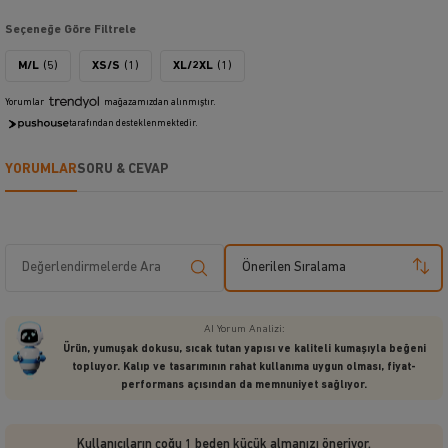
Seçeneğe Göre Filtrele
M/L
(5)
XS/S
(1)
XL/2XL
(1)
Yorumlar
mağazamızdan alınmıştır.
tarafından desteklenmektedir.
YORUMLAR
SORU & CEVAP
Önerilen Sıralama
AI Yorum Analizi:
Ürün, yumuşak dokusu, sıcak tutan yapısı ve kaliteli kumaşıyla beğeni
topluyor. Kalıp ve tasarımının rahat kullanıma uygun olması, fiyat-
performans açısından da memnuniyet sağlıyor.
Kullanıcıların çoğu 1 beden küçük almanızı öneriyor.