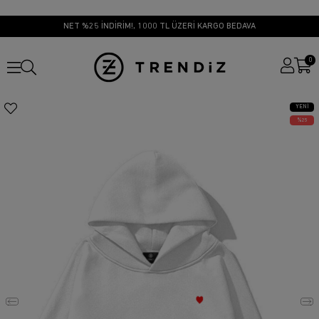
NET %25 İNDİRİM!, 1000 TL ÜZERİ KARGO BEDAVA
0
YENI
ÜRÜN
25