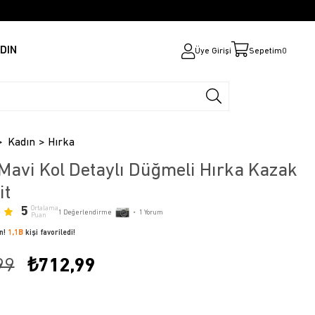
DIN
Üye Girişi
Sepetim
0
Kadın
Hırka
Mavi Kol Detaylı Düğmeli Hırka Kazak
it
5
Ortalama
1
Değerlendirme
•
1
Yorum
Puan
ün!
1,1B
kişi favoriledi!
99
₺712,99