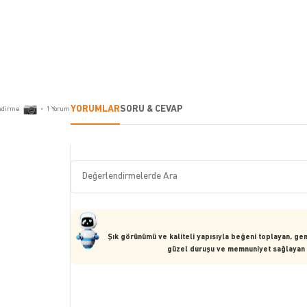
YORUMLAR
SORU & CEVAP
ndirme
•
1
Yorum
Şık görünümü ve kaliteli yapısıyla beğeni toplayan, gen
güzel duruşu ve memnuniyet sağlayan ya