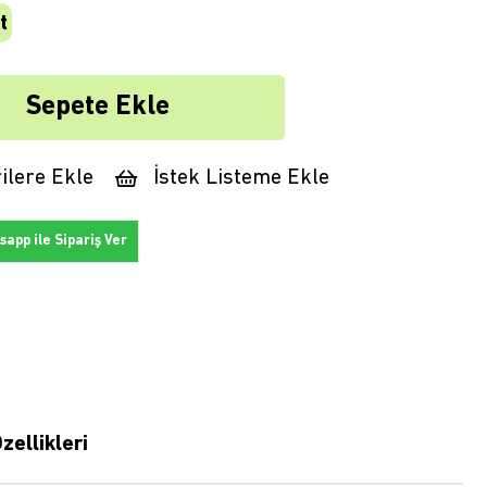
t
ilere Ekle
İstek Listeme Ekle
app ile Sipariş Ver
zellikleri