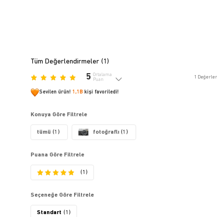
Tüm Değerlendirmeler (
1
)
5
Ortalama
1
Değerle
Puan
Sevilen ürün!
1,1B
kişi favoriledi!
Konuya Göre Filtrele
tümü (1)
fotoğraflı (1)
Puana Göre Filtrele
(1)
Seçeneğe Göre Filtrele
Standart
(1)