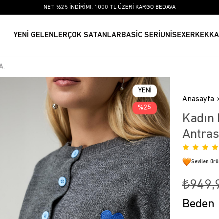
NET %25 İNDİRİM!, 1000 TL ÜZERİ KARGO BEDAVA
YENİ GELENLER
ÇOK SATANLAR
BASİC SERİ
UNİSEX
ERKEK
KA
YENI
Anasayfa
ÜRÜN
25
Kadın 
Antras
Sevilen ür
₺949,
Beden