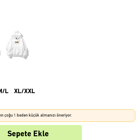
M/L
XL/XXL
rın çoğu 1 beden küçük almanızı öneriyor.