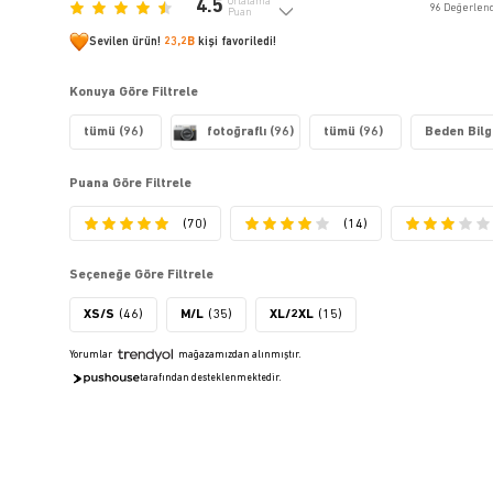
4.5
Ortalama
96
Değerlen
Puan
Sevilen ürün!
23,2B
kişi favoriledi!
Konuya Göre Filtrele
tümü (96)
fotoğraflı (96)
tümü (96)
Beden Bilgi
Puana Göre Filtrele
(70)
(14)
Seçeneğe Göre Filtrele
XS/S
(46)
M/L
(35)
XL/2XL
(15)
Yorumlar
mağazamızdan alınmıştır.
tarafından desteklenmektedir.