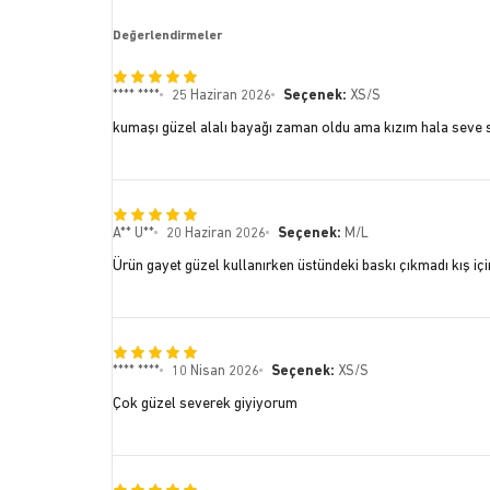
Değerlendirmeler
**** ****
25 Haziran 2026
Seçenek:
XS/S
kumaşı güzel alalı bayağı zaman oldu ama kızım hala seve 
A** U**
20 Haziran 2026
Seçenek:
M/L
Ürün gayet güzel kullanırken üstündeki baskı çıkmadı kış içi
**** ****
10 Nisan 2026
Seçenek:
XS/S
Çok güzel severek giyiyorum