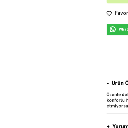
Favor
Whats
Ürün Ö
Özenle def
konforlu h
etmiyorsan
Yorum