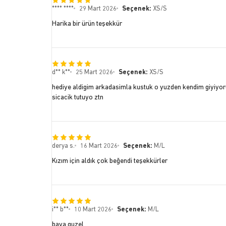
**** ****
29 Mart 2026
Seçenek:
XS/S
Harika bir ürün teşekkür
d** k**
25 Mart 2026
Seçenek:
XS/S
hediye aldigim arkadasimla kustuk o yuzden kendim giyiyo
sicacik tutuyo ztn
derya s.
16 Mart 2026
Seçenek:
M/L
Kızım için aldık çok beğendi teşekkürler
i** b**
10 Mart 2026
Seçenek:
M/L
baya guzel