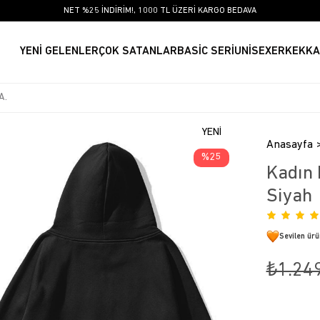
NET %25 İNDİRİM!, 1000 TL ÜZERİ KARGO BEDAVA
YENİ GELENLER
ÇOK SATANLAR
BASİC SERİ
UNİSEX
ERKEK
KA
YENI
Anasayfa
ÜRÜN
25
Kadın 
Siyah
Sevilen ür
₺1.24