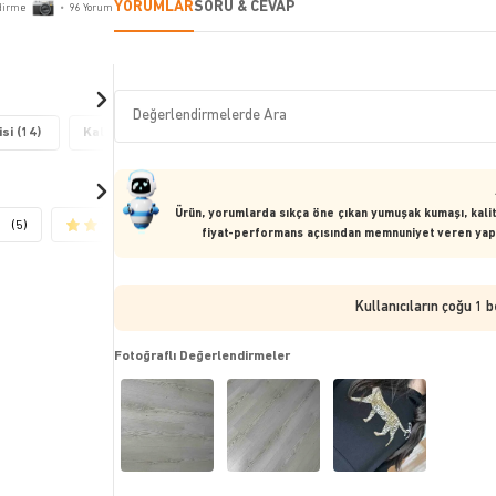
YORUMLAR
SORU & CEVAP
dirme
•
96
Yorum
si (14)
Kalite (10)
Sıcaklık/Isı (8)
Yumuşaklık/Sertlik (8)
Ürün, yorumlarda sıkça öne çıkan yumuşak kumaşı, kalite
(5)
(2)
(5)
fiyat-performans açısından memnuniyet veren yapıs
Kullanıcıların çoğu 1 
Fotoğraflı Değerlendirmeler