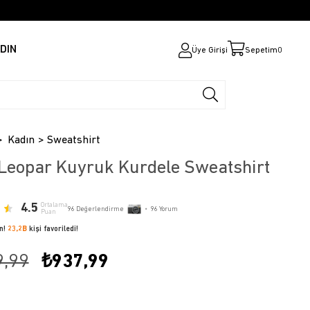
DIN
Üye Girişi
Sepetim
0
Kadın
Sweatshirt
Leopar Kuyruk Kurdele Sweatshirt
4.5
Ortalama
96
Değerlendirme
•
96
Yorum
Puan
ün!
23,2B
kişi favoriledi!
9,99
₺937,99