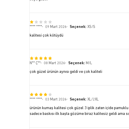
**** ****
09 Mart 2026
Seçenek:
XS/S
kalitesi çok kötüydü
N** Ç**
08 Mart 2026
Seçenek:
M/L
çok güzel ürünün aynısı geldi ve çok kaliteli
**** ****
03 Mart 2026
Seçenek:
XL/2XL
ürünün kumaş kalitesi çok güzel 3 iplik zaten içide pamuklu 
sadece baskısı ilk başta gözüme biraz kalitesiz geldi ama so