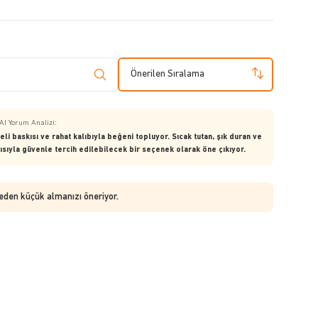
Önerilen Sıralama
Kumaş Kalitesi (7)
Renk Özelliği (6)
Tüylenme (6)
Fiyat (6)
AI Yorum Analizi:
li baskısı ve rahat kalıbıyla beğeni topluyor. Sıcak tutan, şık duran ve
ıyla güvenle tercih edilebilecek bir seçenek olarak öne çıkıyor.
beden küçük almanızı öneriyor.