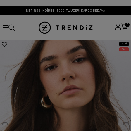
NET %25 İNDİRİM!, 1000 TL ÜZERİ KARGO BEDAVA
0
YENI
ÜRÜN
25