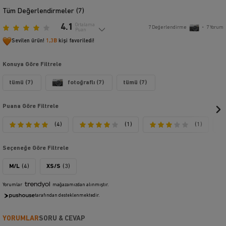
Tüm Değerlendirmeler (
7
)
4.1
Ortalama
7
Değerlendirme
•
7
Yorum
Puan
Sevilen ürün!
1,3B
kişi favoriledi!
Konuya Göre Filtrele
tümü (7)
fotoğraflı (7)
tümü (7)
Puana Göre Filtrele
(4)
(1)
(1)
Seçeneğe Göre Filtrele
M/L
(4)
XS/S
(3)
Yorumlar
mağazamızdan alınmıştır.
tarafından desteklenmektedir.
YORUMLAR
SORU & CEVAP