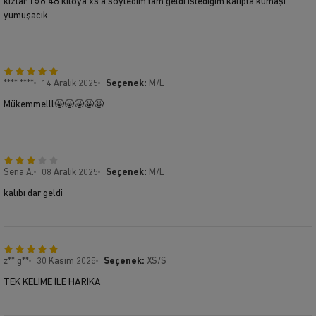
kızlar 158 48 kiloya xs a söyledim tam geldi istediğim kalıpta kumaşı
yumuşacık
**** ****
14 Aralık 2025
Seçenek:
M/L
Mükemmelll🤩🤩🤩🤩🤩
Sena A.
08 Aralık 2025
Seçenek:
M/L
kalıbı dar geldi
z** g**
30 Kasım 2025
Seçenek:
XS/S
TEK KELİME İLE HARİKA