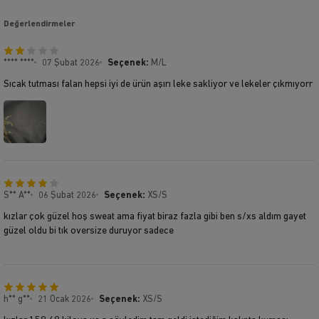
Değerlendirmeler
**** ****
07 Şubat 2026
Seçenek:
M/L
Sıcak tutması falan hepsi iyi de ürün aşırı leke sakliyor ve lekeler çıkmıyorr
S** A**
06 Şubat 2026
Seçenek:
XS/S
kızlar çok güzel hoş sweat ama fiyat biraz fazla gibi ben s/xs aldım gayet
güzel oldu bi tık oversize duruyor sadece
h** g**
21 Ocak 2026
Seçenek:
XS/S