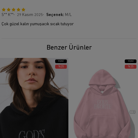
S** K**
29 Kasım 2025
Seçenek:
M/L
Çok güzel kalın yumuşacık sıcak tutuyor
Benzer Ürünler
YENI
YENI
ÜRÜN
ÜRÜN
%25
%25