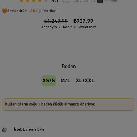
4.1
7
Değerlendirme
•
7
Yorum
Puan
Sevilen ürün!
1,3B
kişi favoriledi!
₺1.249,99
₺937,99
Anasayfa
Kadın
Sweatshirt
Beden
XS/S
M/L
XL/XXL
Kullanıcıların çoğu 1 beden küçük almanızı öneriyor.
İstek Listeme Ekle