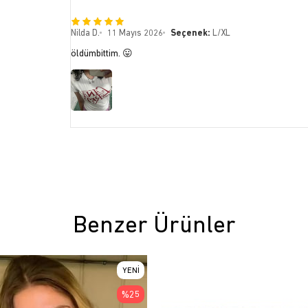
Nilda D.
11 Mayıs 2026
Seçenek:
L/XL
öldümbittim. 😛
Benzer Ürünler
YENI
ÜRÜN
%25