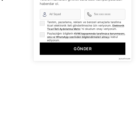
haberdar ol.
Tanıtım, pazarlama, reklam ve benzeri amaçlarla tarafıma
ticari elektronik ileti gönderilmesine izin veriyorum.
Elektronik
'ni okudum onay veriyorum.
Ticari İleti Aydınlatma Metni
Paylaştığım bilgilerin
KVKK kapsamında tarafınızca korunmasını,
kabul
sms ve WhatsApp üzerinden bilgilendirmeleri almayı
ediyorum.
GÖNDER
BİZDEN HABERLER
Bültenimize Üye Olun ! Tüm İndirim ve Fırsatlardan İlk
Sizin Haberiniz Olsun !