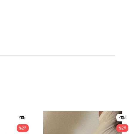
YENI
YENI
ÜRÜN
ÜRÜN
%25
%25