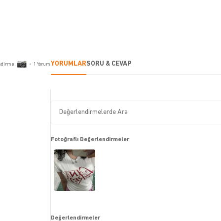
YORUMLAR
SORU & CEVAP
ndirme
•
1
Yorum
Fotoğraflı Değerlendirmeler
Değerlendirmeler