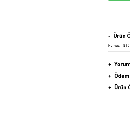
Ürün Ö
Kumaş : %100
Yorum
Ödeme
Ürün Ö