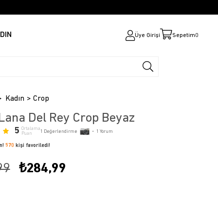
DIN
Üye Girişi
Sepetim
0
Kadın
Crop
Lana Del Rey Crop Beyaz
5
Ortalama
1
Değerlendirme
•
1
Yorum
Puan
ün!
570
kişi favoriledi!
99
₺284,99