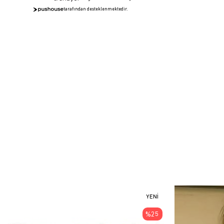
tarafından desteklenmektedir.
YENI
ÜRÜN
%25