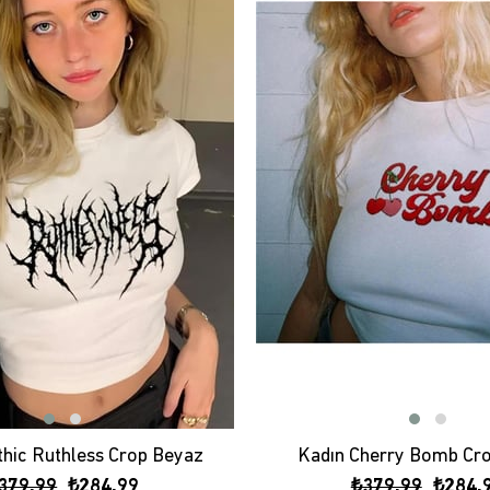
thic Ruthless Crop Beyaz
Kadın Cherry Bomb Cr
379,99
₺284,99
₺379,99
₺284,