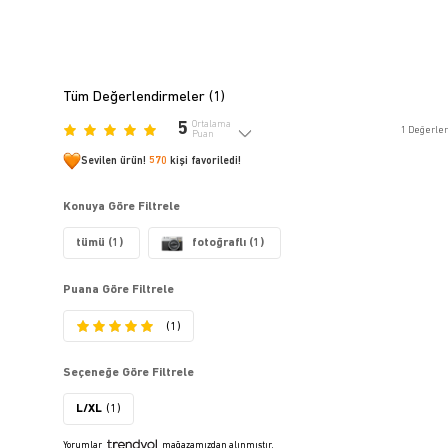
Tüm Değerlendirmeler (
1
)
5
Ortalama
1
Değerle
Puan
Sevilen ürün!
570
kişi favoriledi!
Konuya Göre Filtrele
tümü (1)
fotoğraflı (1)
Puana Göre Filtrele
(1)
Seçeneğe Göre Filtrele
L/XL
(1)
Yorumlar
mağazamızdan alınmıştır.