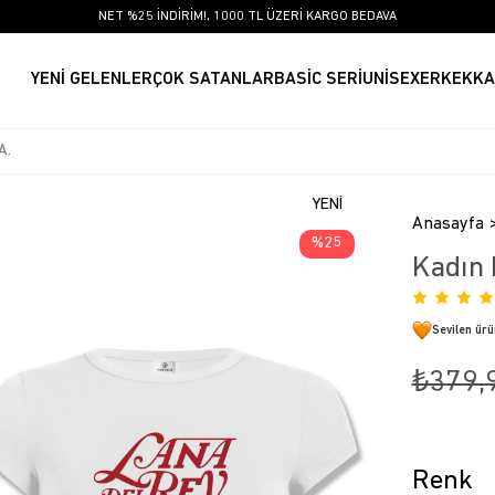
NET %25 İNDİRİM!, 1000 TL ÜZERİ KARGO BEDAVA
YENİ GELENLER
ÇOK SATANLAR
BASİC SERİ
UNİSEX
ERKEK
KA
YENI
Anasayfa
ÜRÜN
25
Kadın 
Sevilen ür
₺379,