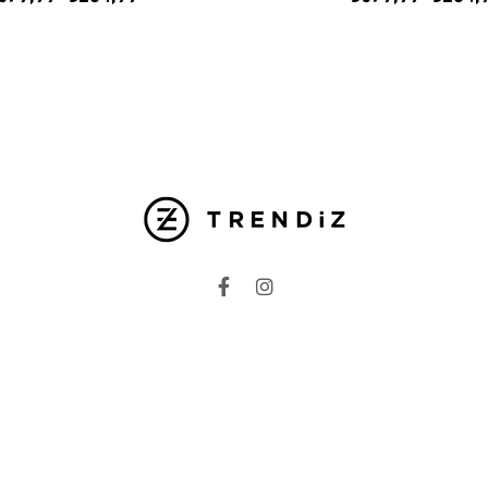
ileri
Kategoriler
Unisex
Kadın
at
Erkek
i
Basic Seri