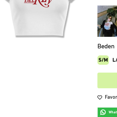
Beden
S/M
L
Favor
Whats