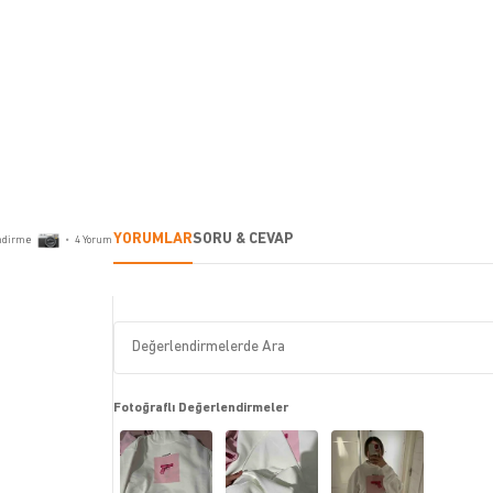
YORUMLAR
SORU & CEVAP
ndirme
•
4
Yorum
Fotoğraflı Değerlendirmeler