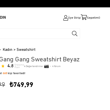
DIN
Üye Girişi
Sepetim
0
Kadın
Sweatshirt
Gang Gang Sweatshirt Beyaz
4.8
Ortalama
4
Değerlendirme
•
4
Yorum
Puan
ün!
668
kişi favoriledi!
99
₺749,99