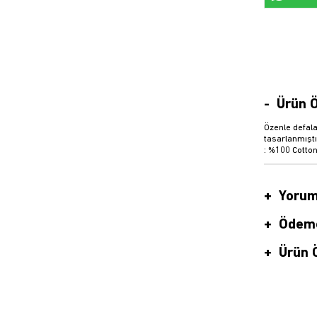
Ürün Ö
Özenle defala
tasarlanmıştı
: %100 Cotton
Yorum
Ödeme
Ürün Ö