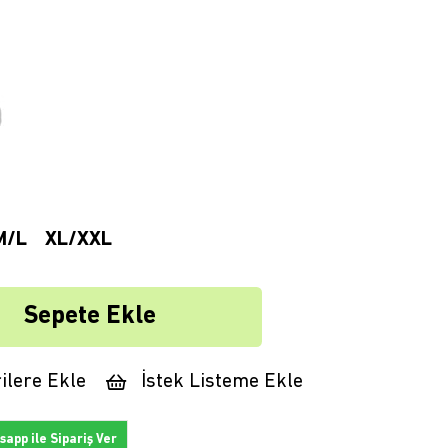
M/L
XL/XXL
ilere Ekle
İstek Listeme Ekle
app ile Sipariş Ver