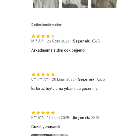
Değerlendirmeler
M** A**
25 Ocak 2026
Seçenek:
XS/S
Arkadaşıma aldım çok beğendi
C** n** A**
20 Ekim 2025
Seçenek:
XS/S
İçi biraz tüylü ama yıkanınca geçer inş
R** S**
02 Ekim 2025
Seçenek:
XS/S
Güzel yunuşacık