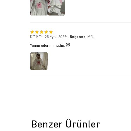
D** B**
25 Eylül 2025
Seçenek:
M/L
Yemin ederim müthiş 😻
Benzer Ürünler