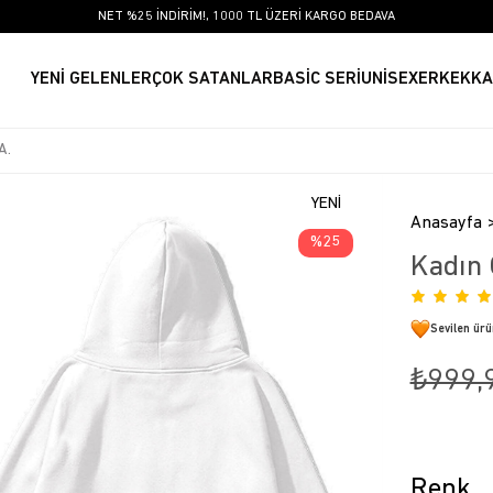
NET %25 İNDİRİM!, 1000 TL ÜZERİ KARGO BEDAVA
YENİ GELENLER
ÇOK SATANLAR
BASİC SERİ
UNİSEX
ERKEK
KA
YENI
Anasayfa
ÜRÜN
25
Kadın 
Sevilen ür
₺999,