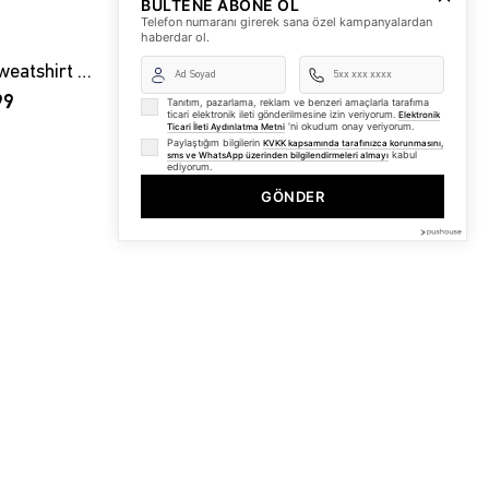
BÜLTENE ABONE OL
Telefon numaranı girerek sana özel kampanyalardan
haberdar ol.
Unisex Pusula Taş Baskılı Sweatshirt Pembe
Unisex Pusula Taş Baskılı Sweatshirt Siyah
99
₺999,99
₺749,99
Tanıtım, pazarlama, reklam ve benzeri amaçlarla tarafıma
ticari elektronik ileti gönderilmesine izin veriyorum.
Elektronik
'ni okudum onay veriyorum.
Ticari İleti Aydınlatma Metni
Paylaştığım bilgilerin
KVKK kapsamında tarafınızca korunmasını,
kabul
sms ve WhatsApp üzerinden bilgilendirmeleri almayı
ediyorum.
GÖNDER