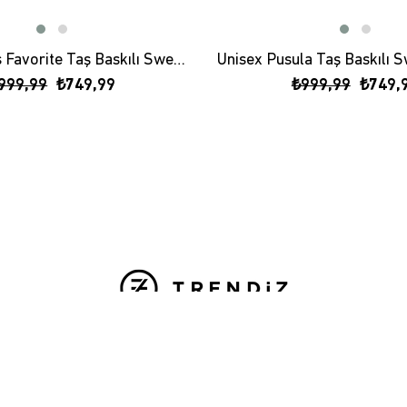
Unisex God's Favorite Taş Baskılı Sweatshirt Pembe
999,99
₺749,99
₺999,99
₺749,