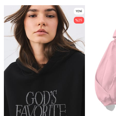
YENI
ÜRÜN
%25