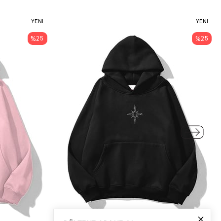
YENI
YENI
ÜRÜN
ÜRÜN
%25
%25