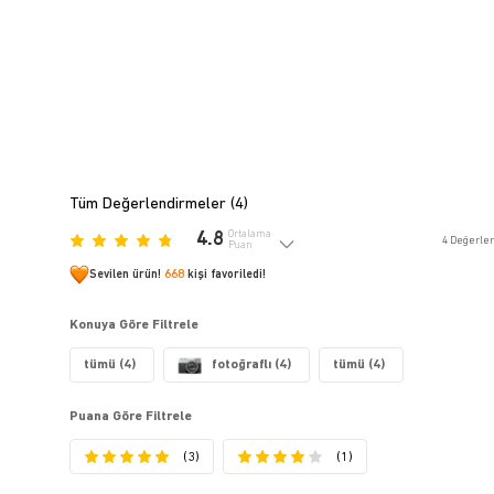
Tüm Değerlendirmeler (
4
)
4.8
Ortalama
4
Değerle
Puan
Sevilen ürün!
668
kişi favoriledi!
Konuya Göre Filtrele
tümü (4)
fotoğraflı (4)
tümü (4)
Puana Göre Filtrele
(3)
(1)