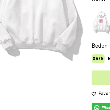
Beden
XS/S
Favor
Whats