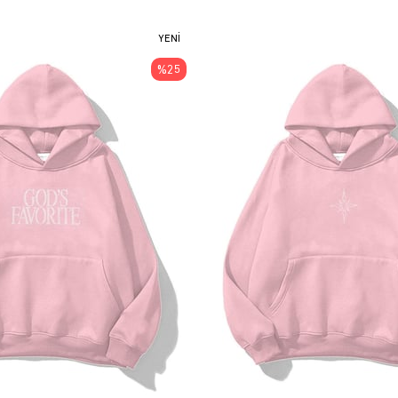
YENI
ÜRÜN
%25