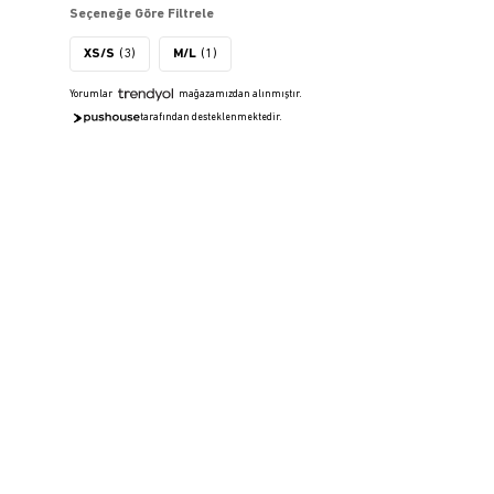
Seçeneğe Göre Filtrele
XS/S
(3)
M/L
(1)
Yorumlar
mağazamızdan alınmıştır.
tarafından desteklenmektedir.