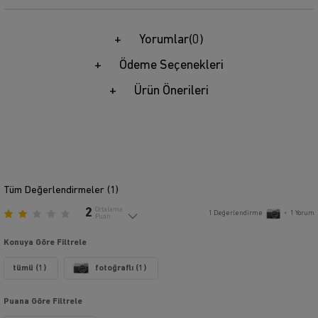
Yorumlar
(0)
Ödeme Seçenekleri
Ürün Önerileri
Tüm Değerlendirmeler (
1
)
2
Ortalama
1
Değerlendirme
•
1
Yorum
Puan
Konuya Göre Filtrele
tümü (1)
fotoğraflı (1)
Puana Göre Filtrele