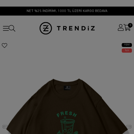
NET %25 İNDİRİM!, 1000 TL ÜZERİ KARGO BEDAVA
0
YENI
ÜRÜN
25