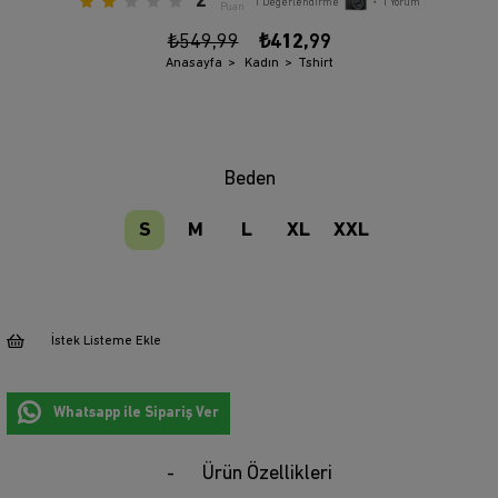
2
1
Değerlendirme
•
1
Yorum
Puan
₺549,99
₺412,99
Anasayfa
Kadın
Tshirt
Beden
S
M
L
XL
XXL
İstek Listeme Ekle
Whatsapp ile Sipariş Ver
Ürün Özellikleri