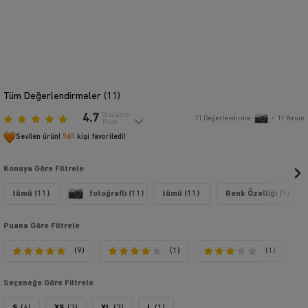
Tüm Değerlendirmeler (
11
)
4.7
Ortalama
11
Değerlendirme
•
11
Yorum
Puan
Sevilen ürün!
565
kişi favoriledi!
Konuya Göre Filtrele
tümü (11)
fotoğraflı (11)
tümü (11)
Renk Özelliği (5)
Puana Göre Filtrele
(9)
(1)
(1)
Seçeneğe Göre Filtrele
S
(4)
XS
(3)
XL
(3)
L
(1)