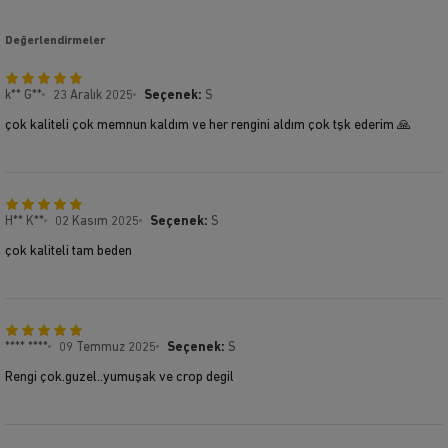
Değerlendirmeler
k** G**
23 Aralık 2025
Seçenek:
S
çok kaliteli çok memnun kaldım ve her rengini aldım çok tşk ederim 🙏
H** K**
02 Kasım 2025
Seçenek:
S
çok kaliteli tam beden
**** ****
09 Temmuz 2025
Seçenek:
S
Rengi çok.guzel..yumuşak ve crop degil