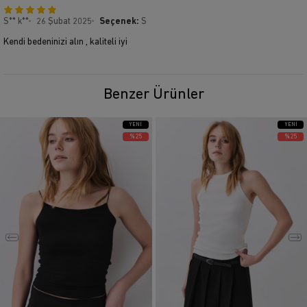
S** k**
26 Şubat 2025
Seçenek:
S
Kendi bedeninizi alın , kaliteli iyi
Benzer Ürünler
YENI
YENI
ÜRÜN
ÜRÜN
%25
%25