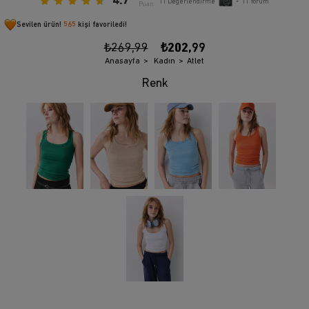
4.7
11
Değerlendirme
•
11
Yorum
Puan
Sevilen ürün!
565
kişi favoriledi!
₺269,99
₺202,99
Anasayfa
Kadın
Atlet