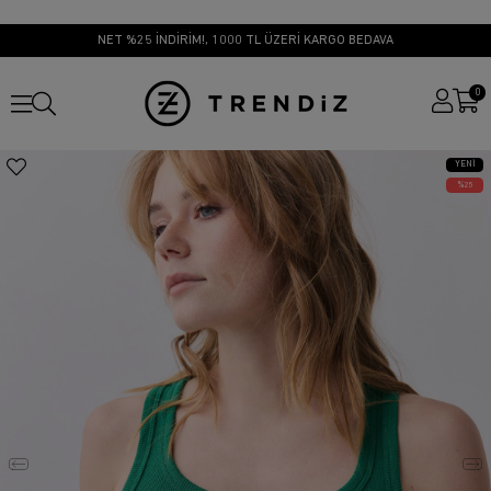
NET %25 İNDİRİM!, 1000 TL ÜZERİ KARGO BEDAVA
0
YENI
ÜRÜN
25