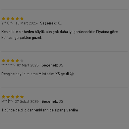
Y** O**
15 Mart 2025
Seçenek:
XL
Kesinlikle bir beden büyük alın çok daha iyi görünecektir. Fiyatına göre
kalitesi gerçekten güzel.
**** ****
07 Mart 2025
Seçenek:
XS
Rengine bayıldım ama M istedim XS geldi 😔
M** İ**
27 Şubat 2025
Seçenek:
XS
1 günde geldi diğer renklerinide sipariş verdim