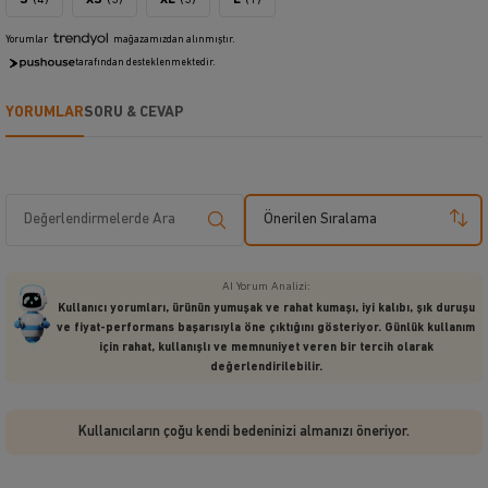
Yorumlar
mağazamızdan alınmıştır.
tarafından desteklenmektedir.
YORUMLAR
SORU & CEVAP
Önerilen Sıralama
AI Yorum Analizi:
Kullanıcı yorumları, ürünün yumuşak ve rahat kumaşı, iyi kalıbı, şık duruşu
ve fiyat-performans başarısıyla öne çıktığını gösteriyor. Günlük kullanım
için rahat, kullanışlı ve memnuniyet veren bir tercih olarak
değerlendirilebilir.
Kullanıcıların çoğu kendi bedeninizi almanızı öneriyor.