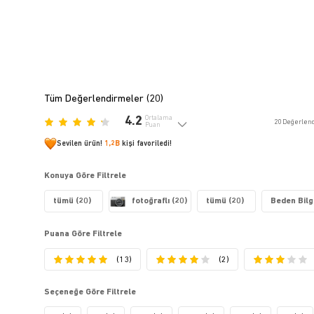
Tüm Değerlendirmeler (
20
)
4.2
Ortalama
20
Değerlen
Puan
Sevilen ürün!
1,2B
kişi favoriledi!
Konuya Göre Filtrele
tümü (20)
fotoğraflı (20)
tümü (20)
Beden Bilgi
Puana Göre Filtrele
(13)
(2)
Seçeneğe Göre Filtrele