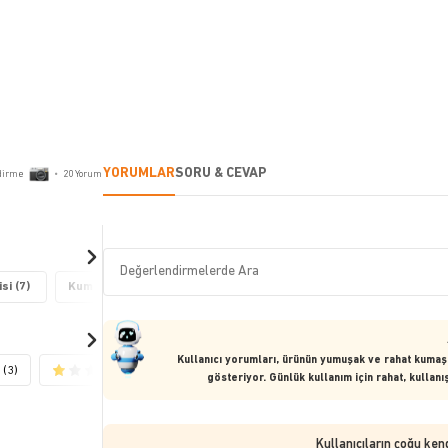
YORUMLAR
SORU & CEVAP
dirme
•
20
Yorum
si (7)
Kumaş Kalitesi (4)
Renk Özelliği (3)
Yumuşaklık/Sertlik
Kullanıcı yorumları, ürünün yumuşak ve rahat kumaşı,
(3)
(2)
gösteriyor. Günlük kullanım için rahat, kullan
Kullanıcıların çoğu ken