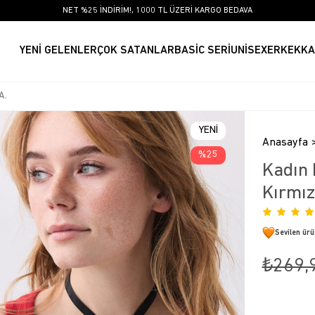
NET %25 İNDİRİM!, 1000 TL ÜZERİ KARGO BEDAVA
YENİ GELENLER
ÇOK SATANLAR
BASİC SERİ
UNİSEX
ERKEK
KA
YENI
Anasayfa
ÜRÜN
25
Kadın 
Kırmız
Sevilen ür
₺269,