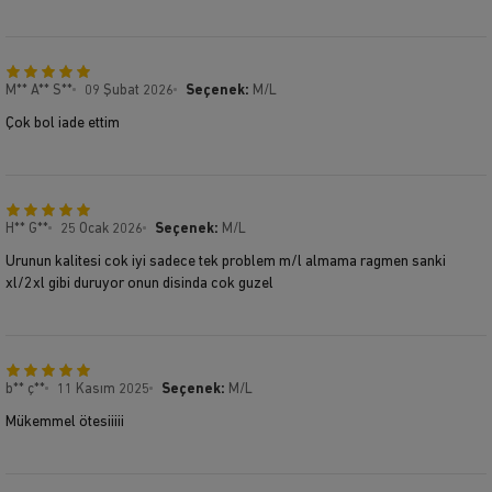
M** A** S**
09 Şubat 2026
Seçenek:
M/L
Çok bol iade ettim
H** G**
25 Ocak 2026
Seçenek:
M/L
Urunun kalitesi cok iyi sadece tek problem m/l almama ragmen sanki
xl/2xl gibi duruyor onun disinda cok guzel
b** ç**
11 Kasım 2025
Seçenek:
M/L
Mükemmel ötesiiiii