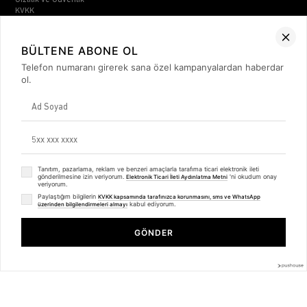
Gizlilik ve Güvenlik
KVKK
ETK Bilgilendirme Metni
Müşteri İlişkileri
BÜLTENE ABONE OL
Üyelik
Telefon numaranı girerek sana özel kampanyalardan haberdar
Müşteri Destek
ol.
Kargo & Teslimat
Sipariş İşlemleri
Whatsapp Müşteri Destek
Üyelik Sözleşmesi
Mesafeli Satış Sözleşmesi
Ön Bilgilendirme Formu
Kargo Takip
Tanıtım, pazarlama, reklam ve benzeri amaçlarla tarafıma ticari elektronik ileti
Kategoriler
gönderilmesine izin veriyorum.
'ni okudum onay
Elektronik Ticari İleti Aydınlatma Metni
veriyorum.
Unisex
Paylaştığım bilgilerin
KVKK kapsamında tarafınızca korunmasını, sms ve WhatsApp
kabul ediyorum.
Kadın
üzerinden bilgilendirmeleri almayı
Kadın Fall is My Fave Sweatshirt İndigo
Erkek
Basic Seri
GÖNDER
₺1.249,99
₺937,99
BİZDEN HABERLER
Bültenimize Üye Olun ! Tüm İndirim ve Fırsatlardan İlk Sizin Haberiniz
Olsun !