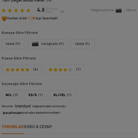
Tüm Değerlendirmeler (
5
)
4.8
Ortalama
5
Değerlendirme
•
5
Yorum
Puan
Sevilen ürün!
1,7B
kişi favoriledi!
Konuya Göre Filtrele
tümü (5)
fotoğraflı (5)
tümü (5)
Puana Göre Filtrele
(4)
(1)
Seçeneğe Göre Filtrele
M/L
(3)
XS/S
(1)
XL/2XL
(1)
Yorumlar
mağazamızdan alınmıştır.
tarafından desteklenmektedir.
YORUMLAR
SORU & CEVAP