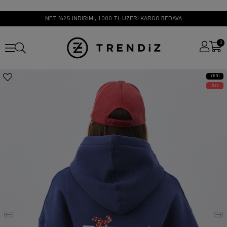
NET %25 İNDİRİM!, 1000 TL ÜZERİ KARGO BEDAVA
0
YENI
ÜRÜN
25