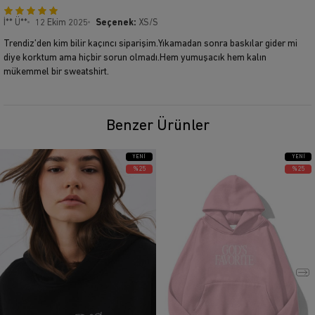
İ** Ü**
12 Ekim 2025
Seçenek:
XS/S
Trendiz’den kim bilir kaçıncı siparişim.Yıkamadan sonra baskılar gider mi
diye korktum ama hiçbir sorun olmadı.Hem yumuşacık hem kalın
mükemmel bir sweatshirt.
Benzer Ürünler
YENI
YENI
ÜRÜN
ÜRÜN
%25
%25