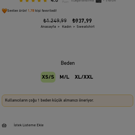
4.8
5
Değerlendirme
•
5
Yorum
Puan
Sevilen ürün!
1,7B
kişi favoriledi!
₺1.249,99
₺937,99
Anasayfa
Kadın
Sweatshirt
Beden
XS/S
M/L
XL/XXL
Kullanıcıların çoğu 1 beden küçük almanızı öneriyor.
İstek Listeme Ekle