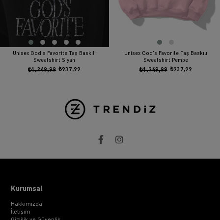
Unisex God's Favorite Taş Baskılı
Unisex God's Favorite Taş Baskılı
Sweatshirt Siyah
Sweatshirt Pembe
₺1.249,99
₺937,99
₺1.249,99
₺937,99
Kurumsal
Hakkımızda
İletişim