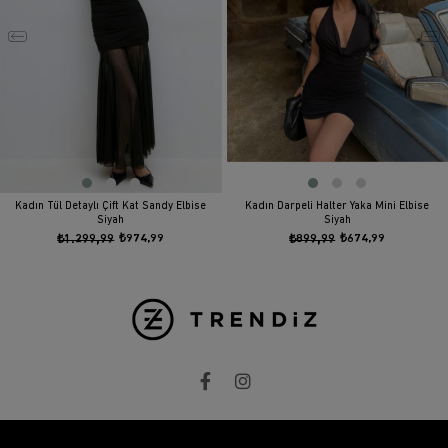
Kadın Tül Detaylı Çift Kat Sandy Elbise
Kadın Darpeli Halter Yaka Mini Elbise
Siyah
Siyah
₺1.299,99
₺974,99
₺899,99
₺674,99