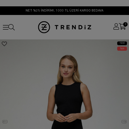
NET %25 İNDİRİM!, 1000 TL ÜZERİ KARGO BEDAVA
0
YENI
ÜRÜN
25