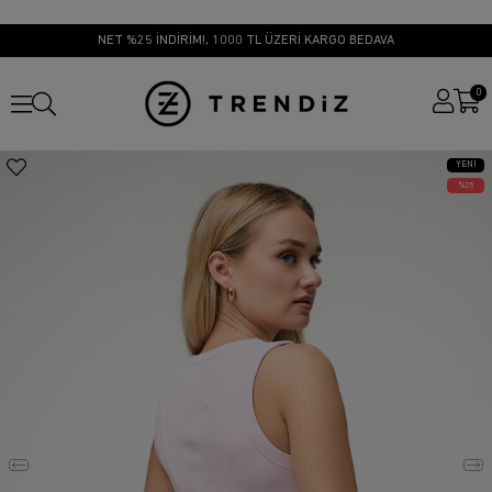
NET %25 İNDİRİM!, 1000 TL ÜZERİ KARGO BEDAVA
0
YENI
ÜRÜN
25