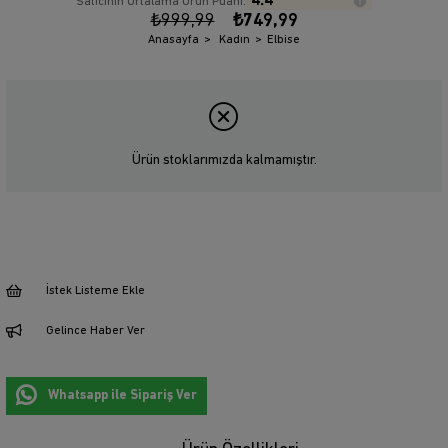
4.4
Satıcının Ortalama Ürün Puanı:
₺999,99
₺749,99
Anasayfa
Kadın
Elbise
Ürün stoklarımızda kalmamıştır.
İstek Listeme Ekle
Gelince Haber Ver
Whatsapp ile Sipariş Ver