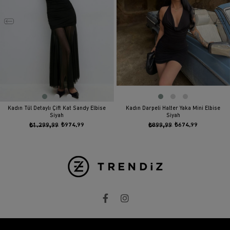
Kadın Tül Detaylı Çift Kat Sandy Elbise
Kadın Darpeli Halter Yaka Mini Elbise
Siyah
Siyah
₺1.299,99
₺974,99
₺899,99
₺674,99