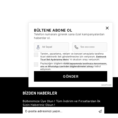
BÜLTENE ABONE OL
Telefon numaranı girerek sana özel kampanyalardan
haberdar ol.
Tanıtım, pazarlama, reklam ve benzeri amaçlarla tarafıma
ticari elektronik ileti gönderilmesine izin veriyorum.
Elektronik
'ni okudum onay veriyorum.
Ticari İleti Aydınlatma Metni
Paylaştığım bilgilerin
KVKK kapsamında tarafınızca korunmasını,
kabul
sms ve WhatsApp üzerinden bilgilendirmeleri almayı
ediyorum.
GÖNDER
BİZDEN HABERLER
Bültenimize Üye Olun ! Tüm İndirim ve Fırsatlardan İlk
Sizin Haberiniz Olsun !
Üyelik koşullarını
ve
kişisel verilerimin
korunmasını kabul