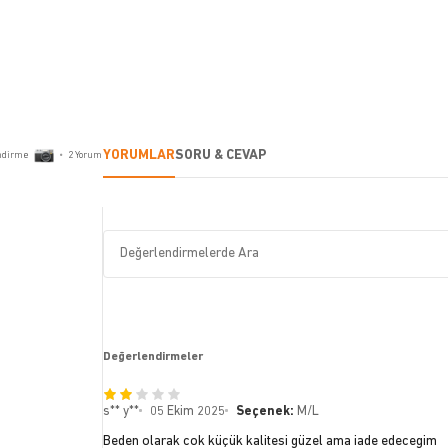
YORUMLAR
SORU & CEVAP
ndirme
•
2
Yorum
Değerlendirmeler
s** y**
05 Ekim 2025
Seçenek:
M/L
Beden olarak cok küçük kalitesi güzel ama iade edecegim