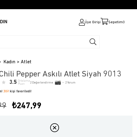
DIN
Üye Girişi
Sepetim
0
Kadın
Atlet
Chili Pepper Askılı Atlet Siyah 9013
3.5
Ortalama
2
Değerlendirme
•
2
Yorum
Puan
ün!
302
kişi favoriledi!
99
₺247,99