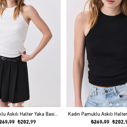
Kadın Pamuklu Askılı Halter Yaka Basic Atlet Beyaz 9011
269,99
₺202,99
₺269,99
₺202,