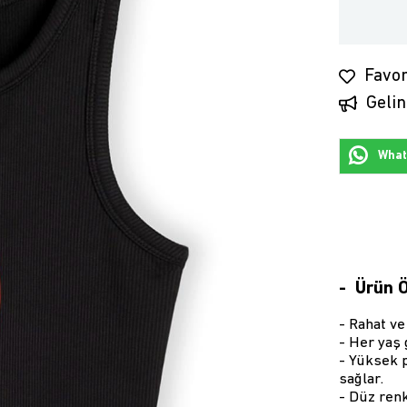
Favor
Gelin
Whats
Ürün Ö
- Rahat ve
- Her yaş
- Yüksek p
sağlar.
- Düz renk