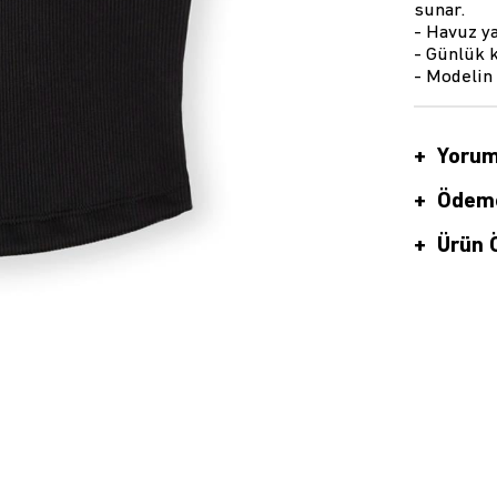
sunar.
- Havuz ya
- Günlük k
- Modelin
Yorum
Ödeme
Ürün Ö