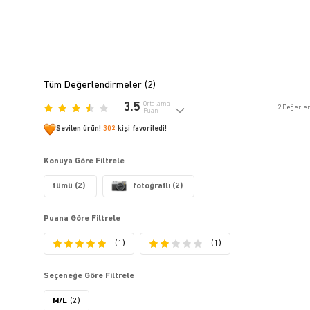
Tüm Değerlendirmeler (
2
)
3.5
Ortalama
2
Değerle
Puan
Sevilen ürün!
302
kişi favoriledi!
Konuya Göre Filtrele
tümü (2)
fotoğraflı (2)
Puana Göre Filtrele
(1)
(1)
Seçeneğe Göre Filtrele
M/L
(2)