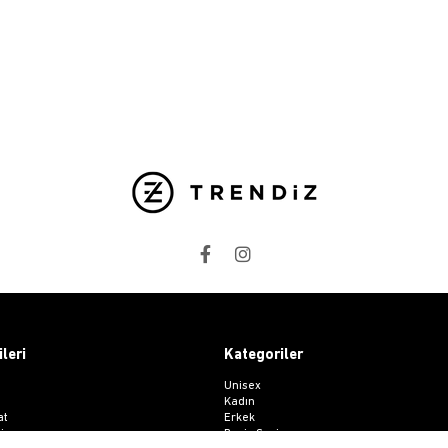
ileri
Kategoriler
Unisex
Kadın
at
Erkek
i
Basic Seri