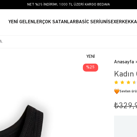
NET %25 İNDİRİM!, 1000 TL ÜZERİ KARGO BEDAVA
YENİ GELENLER
ÇOK SATANLAR
BASİC SERİ
UNİSEX
ERKEK
KA
YENI
Anasayfa
ÜRÜN
25
Kadın 
Sevilen ür
₺329,