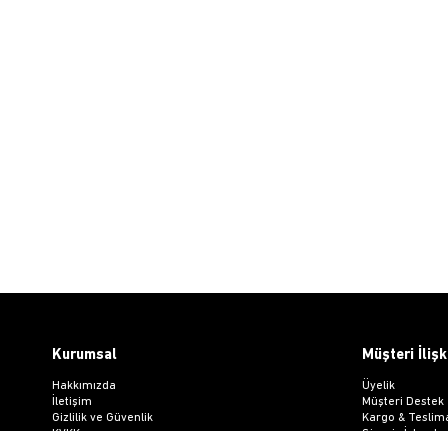
Kurumsal
Müşteri İlişk
Hakkımızda
Üyelik
İletişim
Müşteri Destek
Gizlilik ve Güvenlik
Kargo & Teslim
KVKK
Sipariş İşlemler