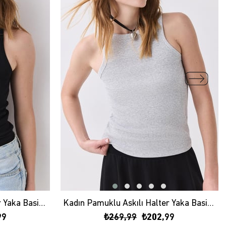
Kadın Pamuklu Askılı Halter Yaka Basic Atlet Siyah 9011
Kadın Pamuklu Askılı Halter Yaka Basic Atlet Grimelanj 9011
99
₺269,99
₺202,99