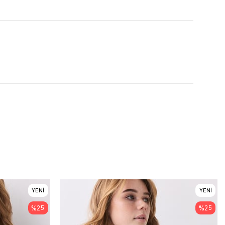
YENI
YENI
ÜRÜN
ÜRÜN
%25
%25