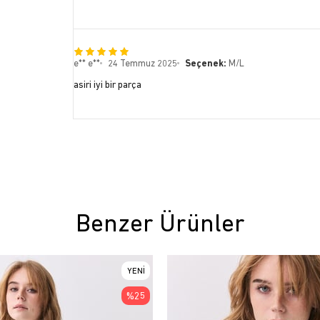
e** e**
24 Temmuz 2025
Seçenek:
M/L
asiri iyi bir parça
Benzer Ürünler
YENI
ÜRÜN
%25