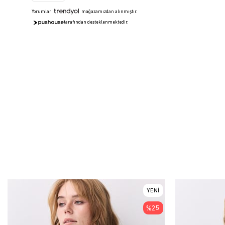
Yorumlar
mağazamızdan alınmıştır.
tarafından desteklenmektedir.
YENI
ÜRÜN
%25