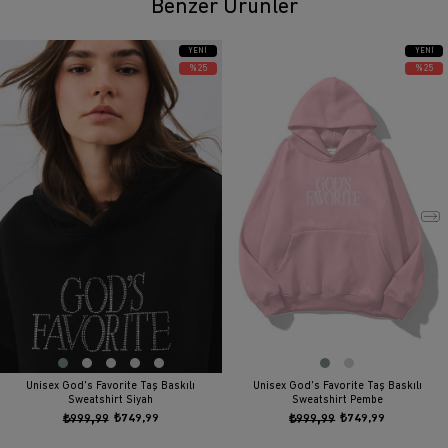
Benzer Ürünler
YENI
YENI
ÜRÜN
ÜRÜN
%25
%25
Unisex God's Favorite Taş Baskılı
Unisex God's Favorite Taş Baskılı
Sweatshirt Siyah
Sweatshirt Pembe
₺999,99
₺749,99
₺999,99
₺749,99