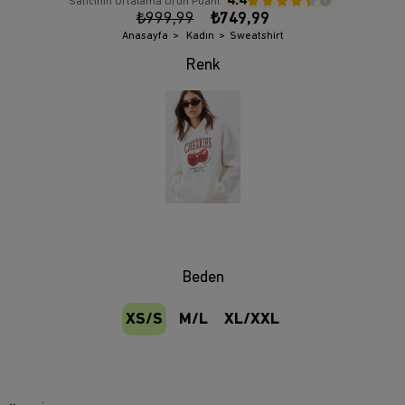
4.4
Satıcının Ortalama Ürün Puanı:
₺999,99
₺749,99
Anasayfa
Kadın
Sweatshirt
Beden
XS/S
M/L
XL/XXL