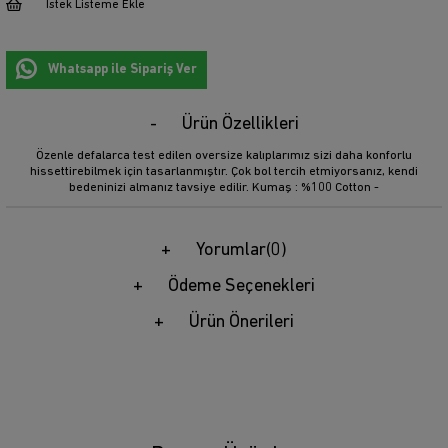
İstek Listeme Ekle
Whatsapp ile Sipariş Ver
Ürün Özellikleri
Özenle defalarca test edilen oversize kalıplarımız sizi daha konforlu
hissettirebilmek için tasarlanmıştır. Çok bol tercih etmiyorsanız, kendi
bedeninizi almanız tavsiye edilir. Kumaş : %100 Cotton -
Yorumlar
(0)
Ödeme Seçenekleri
Ürün Önerileri