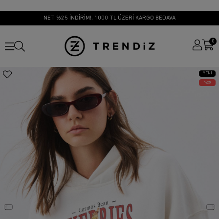
NET %25 İNDİRİM!, 1000 TL ÜZERİ KARGO BEDAVA
0
YENI
ÜRÜN
25