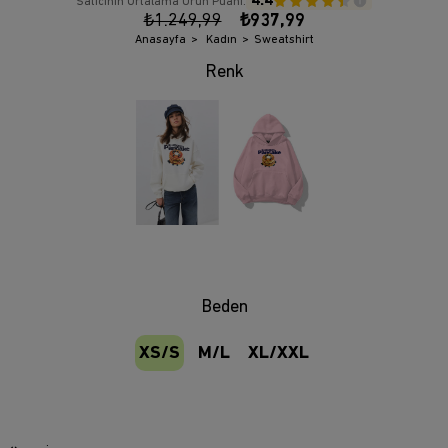
4.4
Satıcının Ortalama Ürün Puanı:
₺1.249,99
₺937,99
Anasayfa
Kadın
Sweatshirt
Beden
XS/S
M/L
XL/XXL