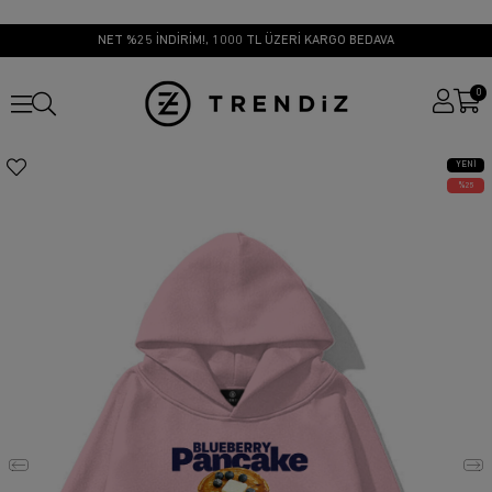
NET %25 İNDİRİM!, 1000 TL ÜZERİ KARGO BEDAVA
0
YENI
ÜRÜN
25