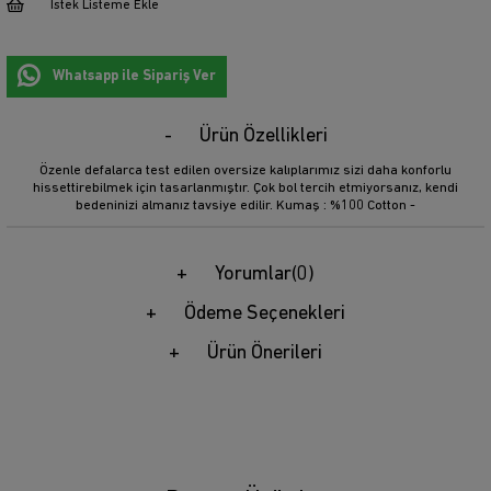
İstek Listeme Ekle
Whatsapp ile Sipariş Ver
Ürün Özellikleri
Özenle defalarca test edilen oversize kalıplarımız sizi daha konforlu
hissettirebilmek için tasarlanmıştır. Çok bol tercih etmiyorsanız, kendi
bedeninizi almanız tavsiye edilir. Kumaş : %100 Cotton -
Yorumlar
(0)
Ödeme Seçenekleri
Ürün Önerileri