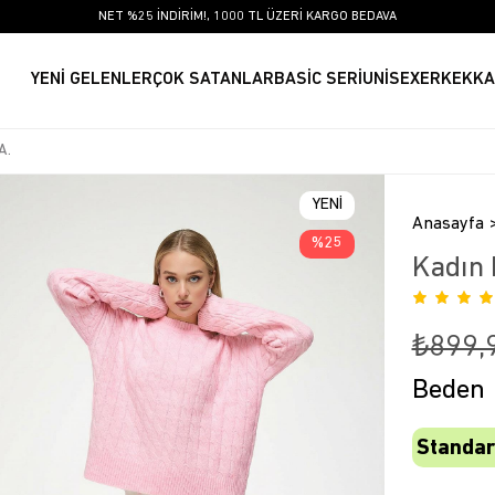
NET %25 İNDİRİM!, 1000 TL ÜZERİ KARGO BEDAVA
YENİ GELENLER
ÇOK SATANLAR
BASİC SERİ
UNİSEX
ERKEK
KA
YENI
Anasayfa
ÜRÜN
25
Kadın 
₺899,
Beden
Standar