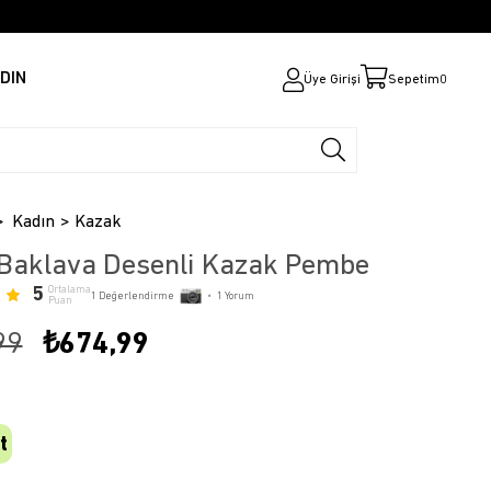
DIN
Üye Girişi
Sepetim
0
Kadın
Kazak
Baklava Desenli Kazak Pembe
5
Ortalama
1
Değerlendirme
•
1
Yorum
Puan
99
₺674,99
t