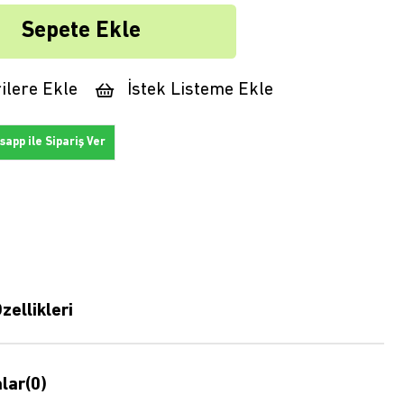
ilere Ekle
İstek Listeme Ekle
app ile Sipariş Ver
zellikleri
lar
(0)