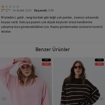
Ö** Ç**
04 Aralık 2025
Seçenek:
S/M
M istedim L geldi , rengi burdaki gibi değil çok pembe , özensiz arkasında
boyası vardı. Satıcıya puanım çok düşük böyle bir ürünü kendilerine
yakıştırıp bize gönderebildikleri için. Keşke göndermeden ürünlerini kontrol
etseler.
Benzer Ürünler
YENI
YENI
ÜRÜN
ÜRÜN
%25
%25