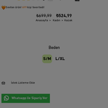
Puan
Sevilen ürün!
629
kişi favoriledi!
₺699,99
₺524,99
Anasayfa
Kadın
Kazak
Beden
S/M
L/XL
İstek Listeme Ekle
Whatsapp ile Sipariş Ver