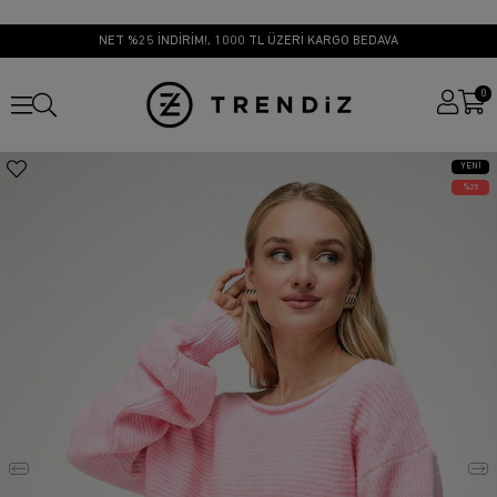
NET %25 İNDİRİM!, 1000 TL ÜZERİ KARGO BEDAVA
0
YENI
ÜRÜN
25