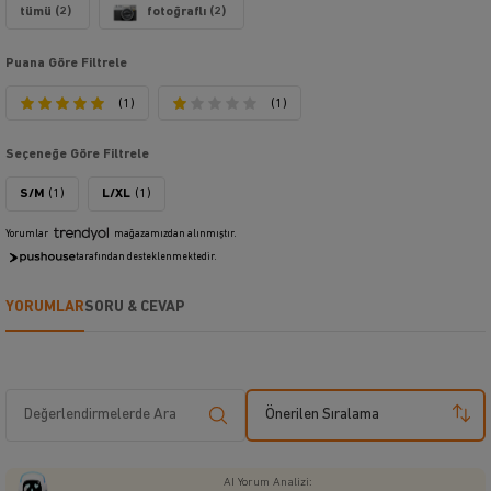
tümü (2)
fotoğraflı (2)
Puana Göre Filtrele
(1)
(1)
Seçeneğe Göre Filtrele
S/M
(1)
L/XL
(1)
Yorumlar
mağazamızdan alınmıştır.
tarafından desteklenmektedir.
YORUMLAR
SORU & CEVAP
Önerilen Sıralama
AI Yorum Analizi: