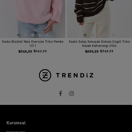
Kadın Bisiklet Yaka Oversize Triko Pembe
Kadın Salaş Yumuşak Dokulu Çizgili Triko
1011
Kazak Kahverengi 6944
₺749,99
₺562,99
₺999,99
₺749,99
Kurumsal