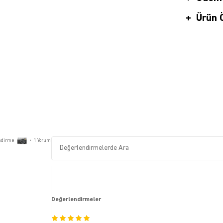
Ürün Ö
ndirme
•
1
Yorum
Değerlendirmeler