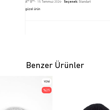
A** B**
15 Temmuz 2024
Seçenek:
Standart
güzel ürün
Benzer Ürünler
YENI
ÜRÜN
%25