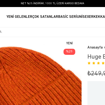
NET %25 İNDİRİM!, 1000 TL ÜZERİ KARGO BEDAVA
YENİ GELENLER
ÇOK SATANLAR
BASİC SERİ
UNİSEX
ERKEK
KA
YENI
Anasayfa
ÜRÜN
25
Huge E
₺249,