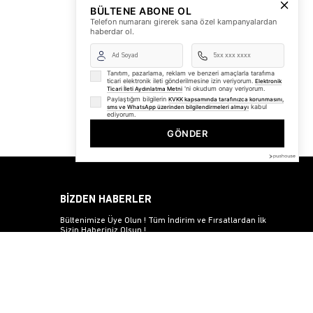
BÜLTENE ABONE OL
Telefon numaranı girerek sana özel kampanyalardan
haberdar ol.
Tanıtım, pazarlama, reklam ve benzeri amaçlarla tarafıma
ticari elektronik ileti gönderilmesine izin veriyorum.
Elektronik
'ni okudum onay veriyorum.
Ticari İleti Aydınlatma Metni
Paylaştığım bilgilerin
KVKK kapsamında tarafınızca korunmasını,
kabul
sms ve WhatsApp üzerinden bilgilendirmeleri almayı
ediyorum.
GÖNDER
BİZDEN HABERLER
Bültenimize Üye Olun ! Tüm İndirim ve Fırsatlardan İlk
Sizin Haberiniz Olsun !
Üyelik koşullarını
ve
kişisel verilerimin
korunmasını kabul
ediyorum.