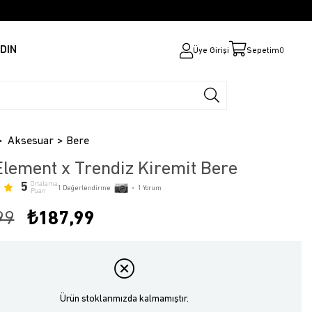
DIN
Üye Girişi
Sepetim
0
Aksesuar
Bere
lement x Trendiz Kiremit Bere
5
Ortalama
1
Değerlendirme
•
1
Yorum
Puan
99
₺187,99
Ürün stoklarımızda kalmamıştır.