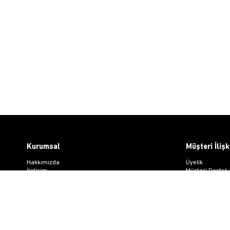
Kurumsal
Müşteri İlişk
Hakkımızda
Üyelik
İletişim
Müşteri Destek
Gizlilik ve Güvenlik
Kargo & Teslim
KVKK
Sipariş İşlemler
ETK Bilgilendirme Metni
Whatsapp Müşte
Üyelik Sözleşm
Mesafeli Satış
Ön Bilgilendir
Kargo Takip