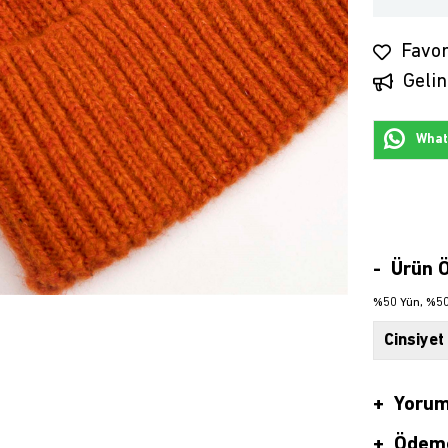
Favor
Gelin
Whats
Ürün Ö
%50 Yün, %50 
Cinsiyet
Yorum
Ödeme