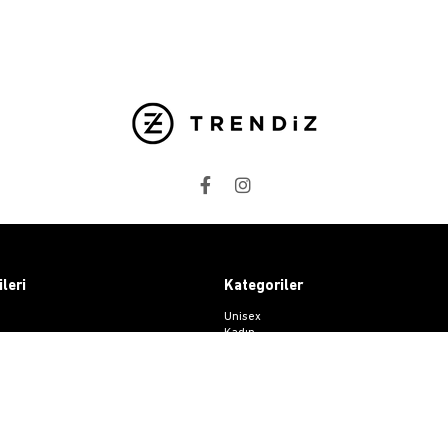
ileri
Kategoriler
Unisex
Kadın
at
Erkek
i
Basic Seri
ri Destek
esi
 Sözleşmesi
me Formu