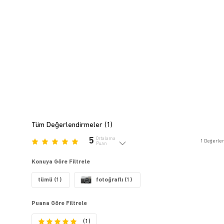
Tüm Değerlendirmeler (
1
)
5
Ortalama
1
Değerle
Puan
Konuya Göre Filtrele
tümü (1)
fotoğraflı (1)
Puana Göre Filtrele
(1)