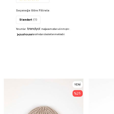
Seçeneğe Göre Filtrele
Standart
(1)
Yorumlar
mağazamızdan alınmıştır.
tarafından desteklenmektedir.
YENI
ÜRÜN
%25