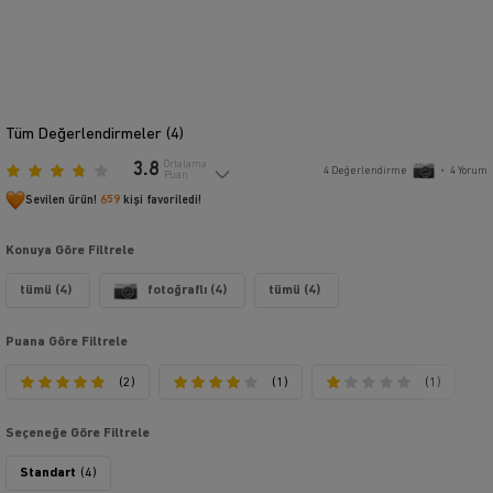
Tüm Değerlendirmeler (
4
)
3.8
Ortalama
4
Değerlendirme
•
4
Yorum
Puan
Sevilen ürün!
659
kişi favoriledi!
Konuya Göre Filtrele
tümü (4)
fotoğraflı (4)
tümü (4)
Puana Göre Filtrele
(2)
(1)
(1)
Seçeneğe Göre Filtrele
Standart
(4)