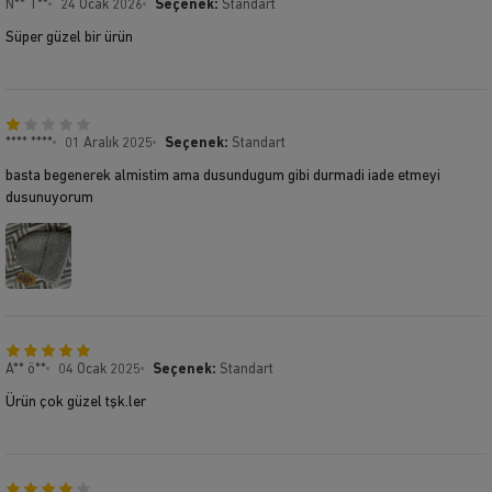
N** T**
24 Ocak 2026
Seçenek:
Standart
Süper güzel bir ürün
**** ****
01 Aralık 2025
Seçenek:
Standart
basta begenerek almistim ama dusundugum gibi durmadi iade etmeyi
dusunuyorum
A** ö**
04 Ocak 2025
Seçenek:
Standart
Ürün çok güzel tşk.ler