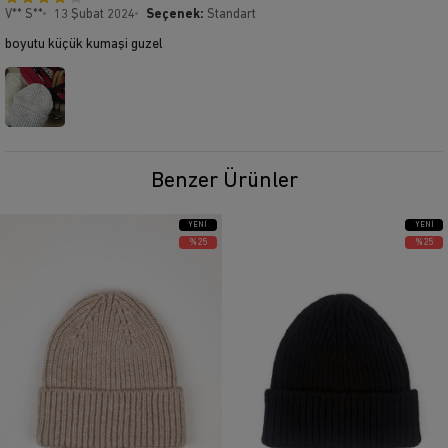
V** S**
13 Şubat 2024
Seçenek:
Standart
boyutu küçük kumaşi guzel
Benzer Ürünler
YENI
YENI
ÜRÜN
ÜRÜN
%25
%25