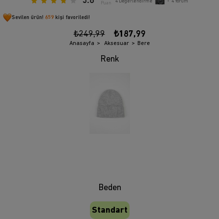
3.8
4
Değerlendirme
•
4
Yorum
Puan
Sevilen ürün!
659
kişi favoriledi!
₺249,99
₺187,99
Anasayfa
Aksesuar
Bere
Beden
Standart