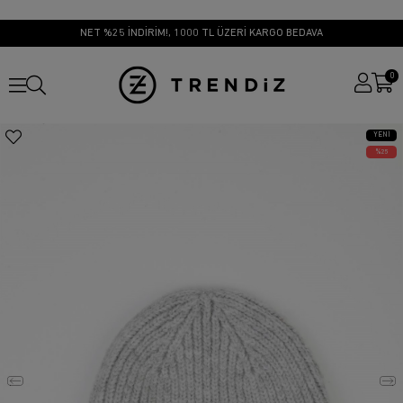
NET %25 İNDİRİM!, 1000 TL ÜZERİ KARGO BEDAVA
0
YENI
ÜRÜN
25