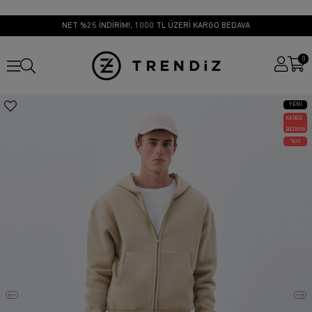
NET %25 İNDİRİM!, 1000 TL ÜZERİ KARGO BEDAVA
0
YENI
ÜRÜN
KARGO
BEDAVA
25