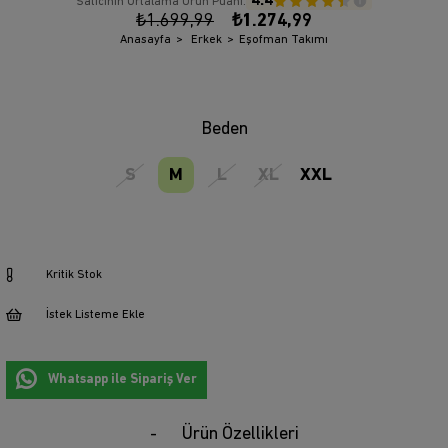
4.4
Satıcının Ortalama Ürün Puanı:
₺1.699,99
₺1.274,99
Anasayfa
Erkek
Eşofman Takımı
Beden
S
M
L
XL
XXL
Kritik Stok
İstek Listeme Ekle
Whatsapp ile Sipariş Ver
Ürün Özellikleri