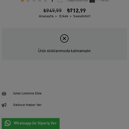
1
1
Değerlendirme
•
1
Yorum
Puan
₺949,99
₺712,99
Anasayfa
Erkek
Sweatshirt
Ürün stoklarımızda kalmamıştır.
İstek Listeme Ekle
Gelince Haber Ver
Whatsapp ile Sipariş Ver