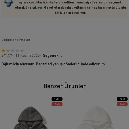
ayrıca çocuklar için de tercih edilen memnuniyet veren bir seçenek
olarak öne çıkıyor. Genel olarak rahat kullanım ve hoş tasarımıyla olumlu
bir izlenim bırakıyor.
Değerlendirmeler
S** A**
16 Kasım 2025
Seçenek:
L
Oğlum için almıştım. Bedenleri yanlış gönderildi iade ediyorum
Benzer Ürünler
YENI
YENI
ÜRÜN
ÜRÜN
%25
%25