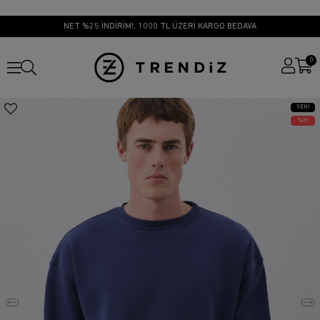
NET %25 İNDİRİM!, 1000 TL ÜZERİ KARGO BEDAVA
0
YENI
ÜRÜN
25