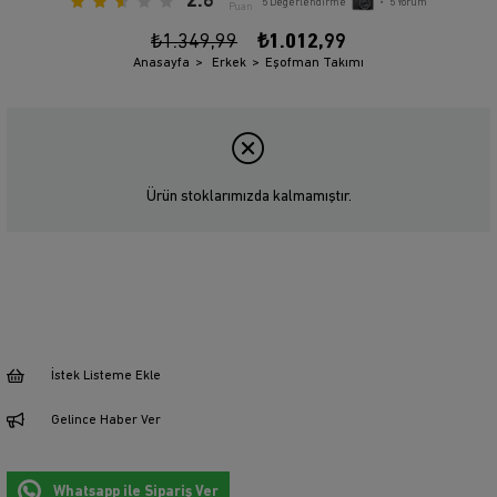
2.6
5
Değerlendirme
•
5
Yorum
Puan
₺1.349,99
₺1.012,99
Anasayfa
Erkek
Eşofman Takımı
Ürün stoklarımızda kalmamıştır.
İstek Listeme Ekle
Gelince Haber Ver
Whatsapp ile Sipariş Ver