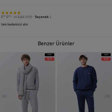
E** G**
24 Eylül 2025
Seçenek:
L
tam bedeninizi alın
Benzer Ürünler
YENI
YENI
ÜRÜN
ÜRÜN
%25
%25