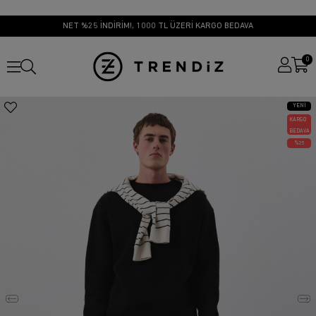
NET %25 İNDİRİM!, 1000 TL ÜZERİ KARGO BEDAVA
0
YENI
ÜRÜN
KARGO
BEDAVA
25