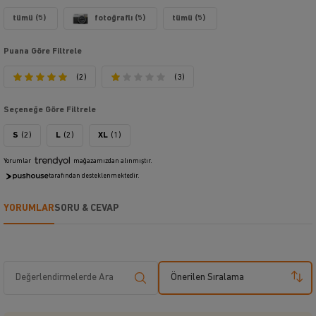
tümü (5)
fotoğraflı (5)
tümü (5)
Puana Göre Filtrele
(2)
(3)
Seçeneğe Göre Filtrele
S
(2)
L
(2)
XL
(1)
Yorumlar
mağazamızdan alınmıştır.
tarafından desteklenmektedir.
YORUMLAR
SORU & CEVAP
Önerilen Sıralama