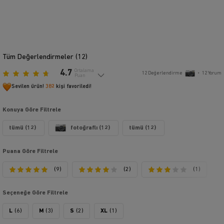
Tüm Değerlendirmeler (
12
)
4.7
Ortalama
12
Değerlendirme
•
12
Yorum
Puan
Sevilen ürün!
382
kişi favoriledi!
Konuya Göre Filtrele
tümü (12)
fotoğraflı (12)
tümü (12)
Puana Göre Filtrele
(9)
(2)
(1)
Seçeneğe Göre Filtrele
L
(6)
M
(3)
S
(2)
XL
(1)