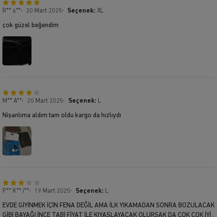
R** s**
20 Mart 2025
Seçenek:
XL
çok güzel beğendim
M** A**
20 Mart 2025
Seçenek:
L
Nişanlıma aldım tam oldu kargo da hızlıydı
P** K** i**
19 Mart 2025
Seçenek:
L
EVDE GİYİNMEK İÇİN FENA DEĞİL AMA İLK YIKAMADAN SONRA BOZULACAK
GİBİ BAYAĞI İNCE TABİ FİYAT İLE KIYASLAYACAK OLURSAK DA ÇOK ÇOK İYİ .