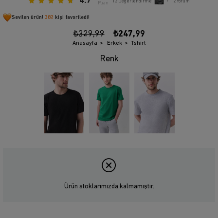
4.7
12
Değerlendirme
•
12
Yorum
Puan
Sevilen ürün!
382
kişi favoriledi!
₺329,99
₺247,99
Anasayfa
Erkek
Tshirt
Ürün stoklarımızda kalmamıştır.