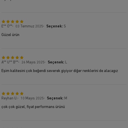
E** Ö**
03 Temmuz 2025
Seçenek:
S
Güzel ürün
A** U** B**
26 Mayıs 2025
Seçenek:
L
Eşim kalitesini çok beğendi severek giyiyor diğer renklerini de alacagız
Reyhan U.
10 Mayıs 2025
Seçenek:
M
çok çok güzel, fiyat performans ürünü