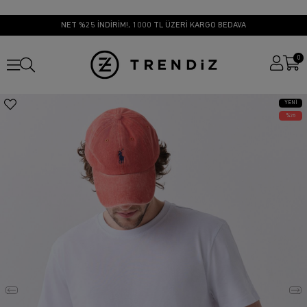
NET %25 İNDİRİM!, 1000 TL ÜZERİ KARGO BEDAVA
0
YENI
ÜRÜN
25