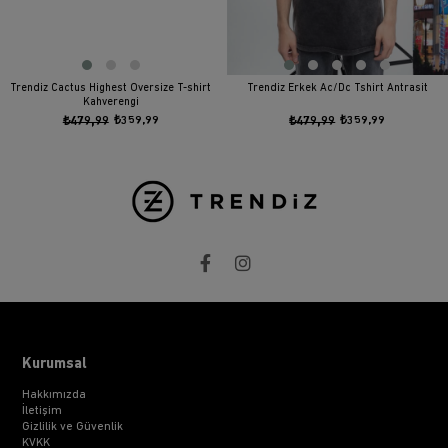
Trendiz Cactus Highest Oversize T-shirt
Trendiz Erkek Ac/Dc Tshirt Antrasit
Kahverengi
₺479,99
₺359,99
₺479,99
₺359,99
Kurumsal
Hakkımızda
İletişim
Gizlilik ve Güvenlik
KVKK