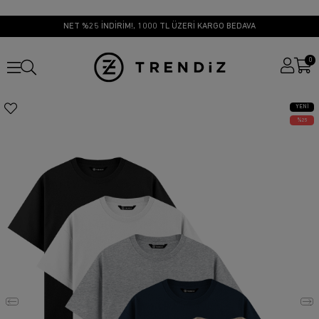
NET %25 İNDİRİM!, 1000 TL ÜZERİ KARGO BEDAVA
0
YENI
ÜRÜN
25