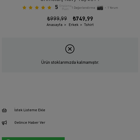
5
Ortalama
1
Değerlendirme
•
1
Yorum
Puan
₺999,99
₺749,99
Anasayfa
Erkek
Tshirt
Ürün stoklarımızda kalmamıştır.
İstek Listeme Ekle
Gelince Haber Ver