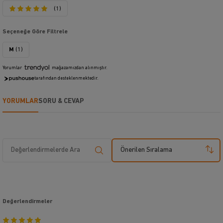
(1)
Seçeneğe Göre Filtrele
M
(1)
Yorumlar
mağazamızdan alınmıştır.
tarafından desteklenmektedir.
YORUMLAR
SORU & CEVAP
Önerilen Sıralama
Değerlendirmeler