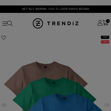
NET %25 İNDİRİM!, 1000 TL ÜZERİ KARGO BEDAVA
0
YENI
ÜRÜN
25